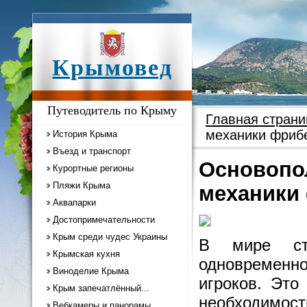
Крымовед
Путеводитель по Крыму
Главная страни
механики фриб
История Крыма
Въезд и транспорт
Основопо
Курортные регионы
Пляжи Крыма
механики
Аквапарки
Достопримечательности
Крым среди чудес Украины
В мире ста
Крымская кухня
одновременно
Виноделие Крыма
игроков. Это
Крым запечатлённый...
необходимос
Вебкамеры и панорамы