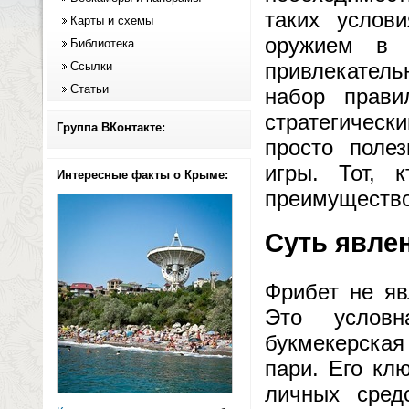
таких услов
Карты и схемы
оружием в 
Библиотека
привлекател
Ссылки
Статьи
набор прави
стратегичес
Группа ВКонтакте:
просто поле
игры. Тот, 
Интересные факты о Крыме:
преимущество
Суть явлен
Фрибет не яв
Это условн
букмекерская
пари. Его кл
личных сред