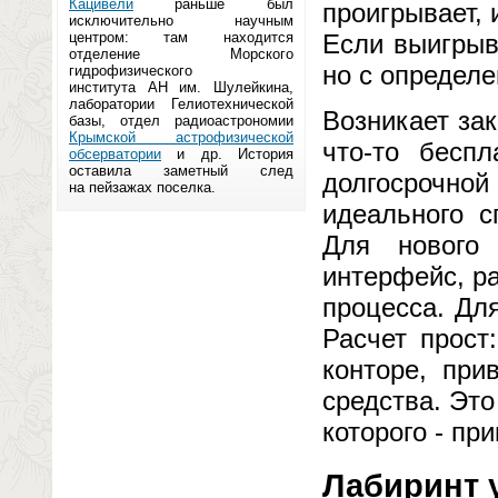
Кацивели
раньше был
проигрывает, 
исключительно научным
центром: там находится
Если выигрыв
отделение Морского
но с определ
гидрофизического
института АН им. Шулейкина,
лаборатории Гелиотехнической
Возникает за
базы, отдел радиоастрономии
Крымской астрофизической
что-то бесп
обсерватории
и др. История
оставила заметный след
долгосрочной
на пейзажах поселка.
идеального с
Для нового 
интерфейс, р
процесса. Дл
Расчет прост
конторе, при
средства. Эт
которого - пр
Лабиринт 