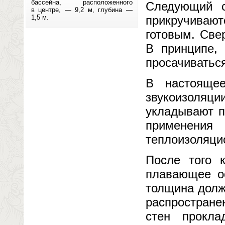
бассейна, расположенного
Следующий с
в центре, — 9,2 м, глубина —
1,5 м.
прикручивают
готовым. Све
В принципе, 
просачиваться
В настояще
звукоизоляц
укладывают п
применен
теплоизоляци
После того к
плавающее ос
толщина долж
распростране
стен прокл