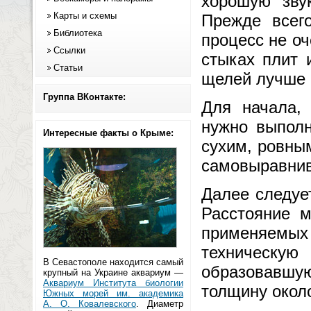
хорошую зву
Карты и схемы
Прежде всег
Библиотека
процесс не о
Ссылки
стыках плит 
Статьи
щелей лучше 
Группа ВКонтакте:
Для начала, 
нужно выполн
Интересные факты о Крыме:
сухим, ровны
самовыравнив
Далее следуе
Расстояние м
применяемых 
техническую
В Севастополе находится самый
образовавшую
крупный на Украине аквариум —
Аквариум Института биологии
толщину около
Южных морей им. академика
А. О. Ковалевского
. Диаметр