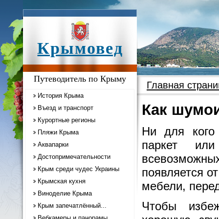
Крымовед
Путеводитель по Крыму
Главная страни
История Крыма
Как шумо
Въезд и транспорт
Курортные регионы
Ни для кого 
Пляжи Крыма
паркет или
Аквапарки
всевозможны
Достопримечательности
Крым среди чудес Украины
появляется от
Крымская кухня
мебели, перед
Виноделие Крыма
Чтобы избе
Крым запечатлённый...
Вебкамеры и панорамы