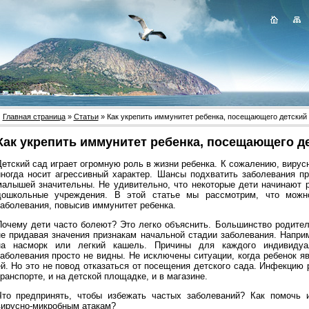
Главная страница
»
Статьи
» Как укрепить иммунитет ребенка, посещающего детский
Как укрепить иммунитет ребенка, посещающего д
Детский сад играет огромную роль в жизни ребенка. К сожалению, вирус
иногда носит агрессивный характер. Шансы подхватить заболевания п
малышей значительны. Не удивительно, что некоторые дети начинают р
дошкольные учреждения. В этой статье мы рассмотрим, что можно
заболевания, повысив иммунитет ребенка.
Почему дети часто болеют? Это легко объяснить. Большинство родител
не придавая значения признакам начальной стадии заболевания. Напри
на насморк или легкий кашель. Причины для каждого индивидуа
заболевания просто не видны. Не исключены ситуации, когда ребенок я
ей. Но это не повод отказаться от посещения детского сада. Инфекцию
ранспорте, и на детской площадке, и в магазине.
Что предпринять, чтобы избежать частых заболеваний? Как помочь 
вирусно-микробным атакам?