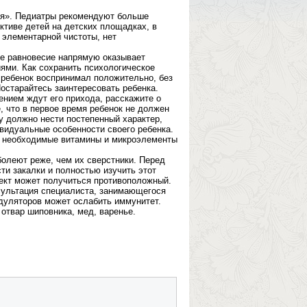
ия». Педиатры рекомендуют больше
ктиве детей на детских площадках, в
 элементарной чистоты, нет
ое равновесие напрямую оказывает
ями. Как сохранить психологическое
 ребенок воспринимал положительно, без
Постарайтесь заинтересовать ребенка.
ением ждут его прихода, расскажите о
, что в первое время ребенок не должен
у должно нести постепенный характер,
видуальные особенности своего ребенка.
л необходимые витамины и микроэлементы
олеют реже, чем их сверстники. Перед
и закалки и полностью изучить этот
ект может получиться противоположный.
ультация специалиста, занимающегося
дуляторов может ослабить иммунитет.
отвар шиповника, мед, варенье.