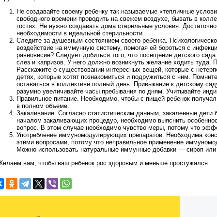
Не создавайте своему ребенку так называемые «тепличные услов
свободного времени проводить на свежем воздухе, бывать в колле
гостях. Не нужно создавать дома стерильные условия. Достаточно
необходимости в идеальной стерильности.
Следите за душевным состоянием своего ребенка. Психологическ
воздействие на иммунную систему, помогая ей бороться с инфекци
равновесие? Следует добиться того, что посещение детского сада
слез и капризов. У него должно возникнуть желание ходить туда. 
Расскажите о существовании интересных вещей, которые с нетерп
детях, которые хотят познакомиться и подружиться с ним. Помните
оставаться в коллективе полный день. Привыкание к детскому сад
разумно увеличивайте часы пребывания по дням. Учитывайте инди
Правильное питание. Необходимо, чтобы с пищей ребенок получа
в полном объеме.
Закаливание. Согласно статистическим данным, закаленные дети б
началом закаливающих процедур, необходимо выяснить особенност
вопрос. В этом случае необходимо чувство меры, потому что эфф
Употребление иммуномодулирующих препаратов. Необходима конс
этими вопросами, потому что неправильное применение иммуномо
Можно использовать натуральные иммунные добавки — сироп или 
Желаем вам, чтобы ваш ребенок рос здоровым и меньше простужался.