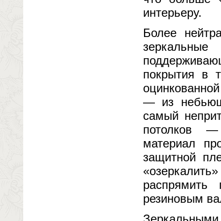
интерьеру.
Более нейтр
зеркальные 
поддерживающ
покрытия в т
оцинкованной
— из небьющ
самый неприт
потолков —
материал пр
защитной пле
«озеркалит
распрямить 
резиновым ва
Зеркальными 