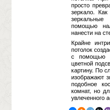
просто превр
зеркало. Как
зеркальные 
помощью нал
нанести на ст
Крайне интр
потолок созд
с помощью л
цветной подс
картину. По с
изображают з
подобное ко
комнат, но д
увлеченного а