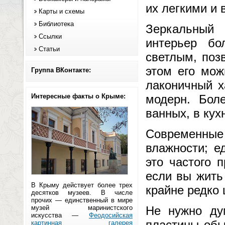
их легкими и 
Карты и схемы
Библиотека
Зеркальный 
Ссылки
интерьер бо
Статьи
светлым, поз
этом его мож
Группа ВКонтакте:
лаконичный х
Интересные факты о Крыме:
модерн. Боле
ванных, в кух
Современны
влажности; е
это частого 
если вы жить
В Крыму действует более трех
крайне редко 
десятков музеев. В числе
прочих — единственный в мире
музей маринистского
Не нужно ду
искусства —
Феодосийская
пластины обы
картинная галерея