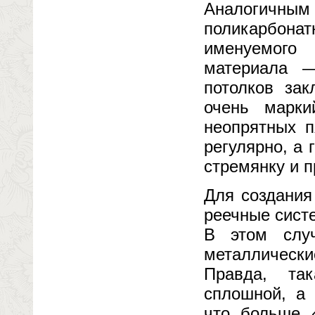
Аналогичным
поликарбона
именуемого
материала —
потолков за
очень марки
неопрятных п
регулярно, а 
стремянку и п
Для создания
реечные сист
В этом случ
металлически
Правда, та
сплошной, а
что больше 