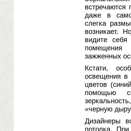
встречаются 
даже в само
слегка размы
возникает. Н
видите себя
помещения 
зажженных ос
Кстати, осо
освещения в 
цветов (сини
помощью св
зеркальность
«черную дыру
Дизайнеры в
потолка. При