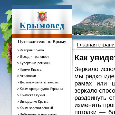
Крымовед
Путеводитель по Крыму
Главная страни
История Крыма
Как увиде
Въезд и транспорт
Курортные регионы
Зеркало испо
Пляжи Крыма
мы редко иде
Аквапарки
рамах или 
Достопримечательности
Крым среди чудес Украины
зеркало спос
Крымская кухня
раздвинуть е
Виноделие Крыма
изменить про
Крым запечатлённый...
потолки — бл
Вебкамеры и панорамы