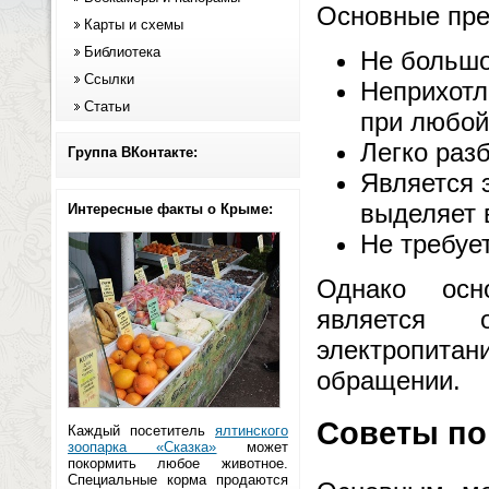
Основные пре
Карты и схемы
Библиотека
Не большо
Ссылки
Неприхотл
Статьи
при любой
Легко раз
Группа ВКонтакте:
Является 
выделяет 
Интересные факты о Крыме:
Не требуе
Однако осн
является 
электропитан
обращении.
Советы по
Каждый посетитель
ялтинского
зоопарка «Сказка»
может
покормить любое животное.
Специальные корма продаются