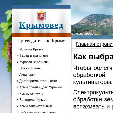
Крымовед
Путеводитель по Крыму
Главная страни
История Крыма
Как выбра
Въезд и транспорт
Курортные регионы
Чтобы облегч
Пляжи Крыма
обработкой
Аквапарки
культиваторы.
Достопримечательности
Крым среди чудес Украины
Электрокуль
Крымская кухня
обработки зе
Виноделие Крыма
вспахивать и 
Крым запечатлённый...
Вебкамеры и панорамы