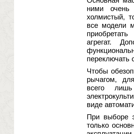
Основная мас
ними очень 
холмистый, т
все модели м
приобретать
агрегат. До
функциона
переключать с
Чтобы обезоп
рычагом, дл
всего лиш
электрокульт
виде автомат
При выборе э
только основ
эксплуатации