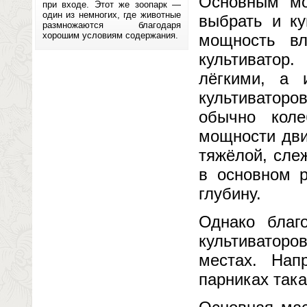
Основным мо
при входе. Этот же зоопарк —
один из немногих, где животные
выбрать и ку
размножаются благодаря
хорошим условиям содержания.
мощность вл
культиватор
лёгкими, а 
культиватор
обычно коле
мощности дви
тяжёлой, сле
в основном 
глубину.
Однако благ
культиваторо
местах. Нап
парниках така