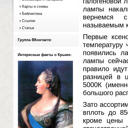
галогеновой 
Карты и схемы
лампы накал
Библиотека
вернемся с
Ссылки
называемым к
Статьи
Первые ксен
Группа ВКонтакте:
температуру 
появились л
Интересные факты о Крыме:
лампы сейчас
правило иду
разницей в 
5000К (именн
большого рас
Зато ассорти
вплоть до 85
кроме цены 