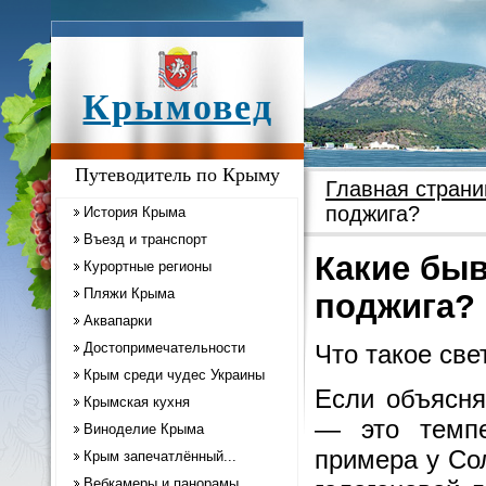
Крымовед
Путеводитель по Крыму
Главная страни
поджига?
История Крыма
Въезд и транспорт
Какие бы
Курортные регионы
Пляжи Крыма
поджига?
Аквапарки
Достопримечательности
Что такое cве
Крым среди чудес Украины
Если объясня
Крымская кухня
— это темпе
Виноделие Крыма
примера у Сол
Крым запечатлённый...
Вебкамеры и панорамы