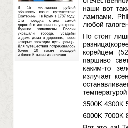
отечественно
наши вот так
В 15 миллионов рублей
обошлось казне путешествие
лампами. Phi
Екатерины II в Крым в 1787 году.
Эта поездка стала самой
любой галоге
дорогой в истории полуострова.
Лучшие живописцы России
украшали города, усадьбы
Но стоит лиш
и даже дома в деревнях, через
которые проходил путь царицы.
разница(кор
Для путешествия потребовалось
более 10 тысяч лошадей
корейцем (52
и более 5 тысяч извозчиков.
паршиво све
каким-то зе
излучает ксе
останавлива
температурой 
3500K 4300K 
6000K 7000K 
Вот это да! 