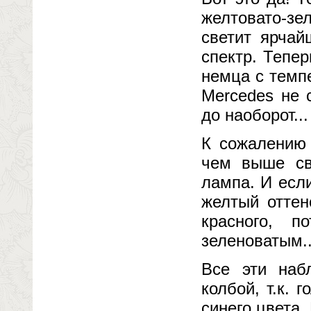
желтовато-зе
светит ярчай
спектр. Тепе
немца с темпе
Mercedes не с
до наоборот...
К сожалению 
чем выше св
лампа. И есл
желтый оттен
красного, 
зеленоватым..
Все эти наб
колбой, т.к. 
синего цвета.