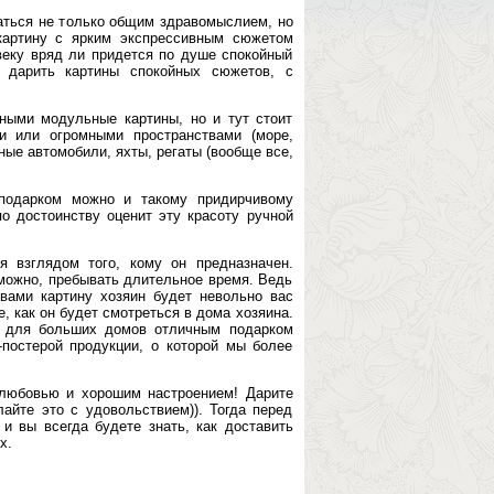
аться не только общим здравомыслием, но
 картину с ярким экспрессивным сюжетом
овеку вряд ли придется по душе спокойный
 дарить картины спокойных сюжетов, с
ными модульные картины, но и тут стоит
и или огромными пространствами (море,
вные автомобили, яхты, регаты (вообще все,
 подарком можно и такому придирчивому
по достоинству оценит эту красоту ручной
я взглядом того, кому он предназначен.
можно, пребывать длительное время. Ведь
вами картину хозяин будет невольно вас
е, как он будет смотреться в дома хозяина.
а для больших домов отличным подарком
-постерой продукции, о которой мы более
 любовью и хорошим настроением! Дарите
айте это с удовольствием)). Тогда перед
 вы всегда будете знать, как доставить
х.