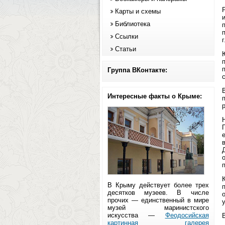
Карты и схемы
Библиотека
Ссылки
Статьи
п
Группа ВКонтакте:
Интересные факты о Крыме:
р
в
В Крыму действует более трех
десятков музеев. В числе
прочих — единственный в мире
музей маринистского
искусства —
Феодосийская
В
картинная галерея