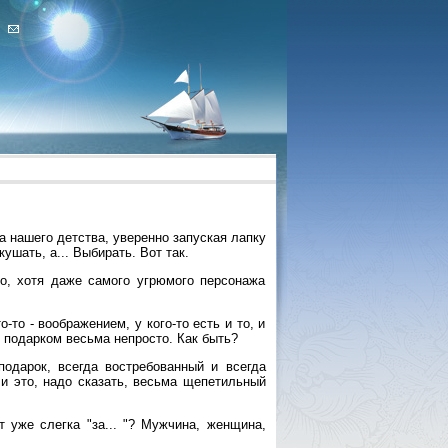
ка нашего детства, уверенно запуская лапку
ушать, а... Выбирать. Вот так.
во, хотя даже самого угрюмого персонажа
-то - воображением, у кого-то есть и то, и
с подарком весьма непросто. Как быть?
подарок, всегда востребованный и всегда
 и это, надо сказать, весьма щепетильный
т уже слегка "за... "? Мужчина, женщина,