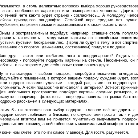
Разумеется, в столь деликатных вопросах выбора хорошо руководствов
и знать особенности характера или темперамента человека. Дарить
почтенной чете как-то будет странно - согласитесь... А молодому чел
пейзаж природного ландшафта. Семейной паре средних лет лучше
глубокими, неяркими тонами и выраженными в классическом стиле.
Юным и экстравагантным подойдут, например, ставшие столь популяр
проявить тактичность - модульные картины со спокойными сюжетам
устыня, пустыня, бескрайний лес...) вряд ли будут в тему, а вот спорти
связанное со спортом, движением, состязанием) придутся по душе.
Ваш друг - эстет или любитель чего-то неординарного? Угодить с
персонажу - попробуйте подарить картины на стекле. Несомненно, он 
аботы - а вы откроете для себя новые грани вашего друга.
Ну и напоследок - выбрав подарок, попробуйте мысленно оглядетьс
Подумайте о помещении, в котором вашему подарку суждено будет, воз
если подарок оказался удачным - каждый раз, глядя на подаренную 
споминать. А если подарок "не вписался" в интерьер? Вот-вот: прикиньт
Для небольшого пространства подойдут картины средних размеров, 
окажутся, например, фотостены - еще одна новинка на рынке багетно
подробно расскажем в следующих материалах.
Каким бы ни оказался ваш выбор подарка - главное всё же дарить с
подарки своим любимым и близким, по случаю или просто так - и дел
очередным визитом вам не придется мучительно выдумывать подарок и
удовольствие хозяину, а себе обеспечить максимальный комфорт в гостя
 конечном счете, это почти самое главное)). Для гостя, разумеется.