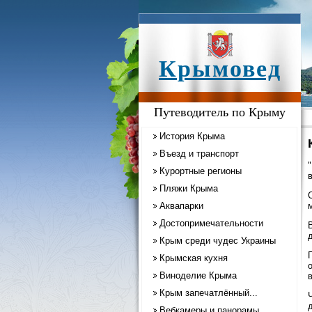
Крымовед
Путеводитель по Крыму
История Крыма
Въезд и транспорт
"
Курортные регионы
в
Пляжи Крыма
Аквапарки
Достопримечательности
В
д
Крым среди чудес Украины
Крымская кухня
Виноделие Крыма
Крым запечатлённый...
Вебкамеры и панорамы