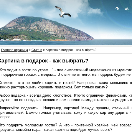
Главная страница
»
Статьи
» Картина в подарок - как выбрать?
Картина в подарок - как выбрать?
Кто ходит в гости по утрам..." - пел симпатичный медвежонок из мульти
 подарочный горшок с медом... В отличие от него, мы подарок будем не к
Скажите - кто не любит ходить в гости? Наверняка, таких меньшинст
можно растормошить хорошим подарком. Вот только каким?
ыбор подарка - всегда дело хлопотное. Кто-то ограничен финансами, кто
ругое - но вот нездача: хозяин и сам вполне самодостаточен и угадать 
Попробуйте подарить... Например, картину! Между прочим, отличный 
оригинальный. Важно только учитывать, кому и какую картину дарить -
вопрос.
Что подарить молодому гостю? А что - почтенной хозяйке, чей возрас
девушка, семейна пара - какая картина подойдет лучше всего?