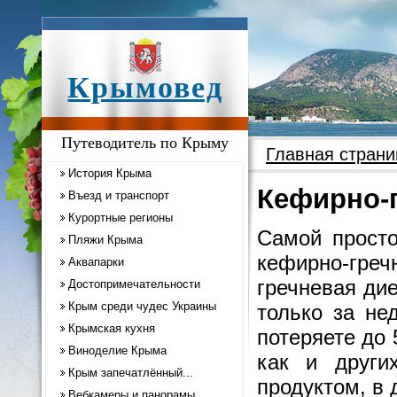
Крымовед
Путеводитель по Крыму
Главная страни
История Крыма
Кефирно-г
Въезд и транспорт
Курортные регионы
Самой просто
Пляжи Крыма
кефирно-гре
Аквапарки
гречневая дие
Достопримечательности
Крым среди чудес Украины
только за не
Крымская кухня
потеряете до 
Виноделие Крыма
как и други
Крым запечатлённый...
продуктом, в 
Вебкамеры и панорамы