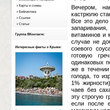
Карты и схемы
Вечером, на
Библиотека
кастрюлю стак
Ссылки
Все это дело
Статьи
запаривания,
витаминов и 
Группа ВКонтакте:
случае не до
Интересные факты о Крыме:
соевого соу
готовую гре
одинаковых п
же в течении
голода, то и
1% жирности)
чаев без сах
эту строгую 
если после 