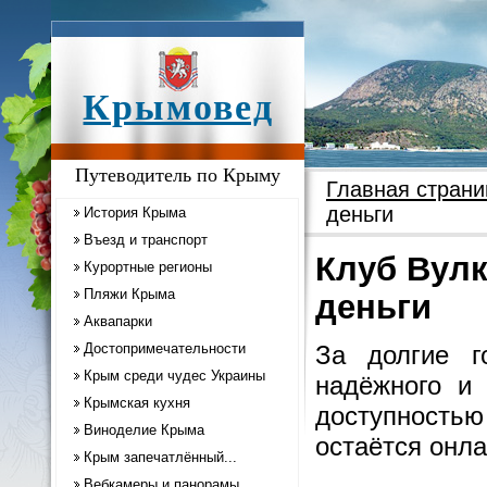
Крымовед
Путеводитель по Крыму
Главная страни
деньги
История Крыма
Въезд и транспорт
Клуб Вулк
Курортные регионы
Пляжи Крыма
деньги
Аквапарки
Достопримечательности
За долгие г
Крым среди чудес Украины
надёжного и 
Крымская кухня
доступность
Виноделие Крыма
остаётся онла
Крым запечатлённый...
Вебкамеры и панорамы