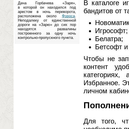
В каталоге и
Дача Горбачева «Заря»,
в которой он находился под
бандитов от т
арестом в ночь переворота,
расположена около
Фороса
.
Неподалеку от единственной
Новоматик
дороги на «Зарю» до сих пор
находятся развалины
Игрософт;
построенного за одну ночь
Белатра;
контрольно-пропускного пункта.
Бетсофт и
Чтобы не зап
контент удо
категориях,
Избранное. Эт
личном кабин
Пополнени
Для того, ч