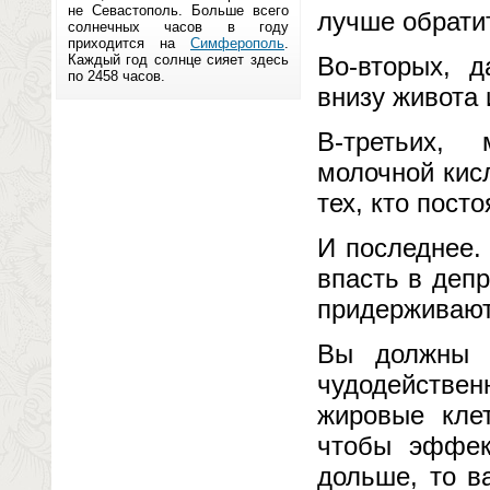
не Севастополь. Больше всего
лучше обратит
солнечных часов в году
приходится на
Симферополь
.
Каждый год солнце сияет здесь
Во-вторых, 
по 2458 часов.
внизу живота 
В-третьих,
молочной кис
тех, кто пост
И последнее.
впасть в деп
придерживают
Вы должны п
чудодействе
жировые клет
чтобы эффек
дольше, то в