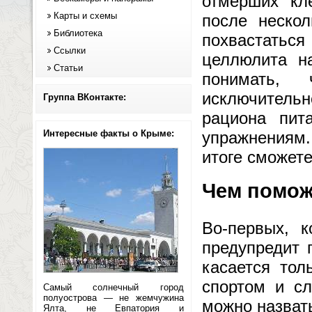
отмерших кле
Карты и схемы
после неско
Библиотека
похвастать
Ссылки
целлюлита н
Статьи
понимать,
исключительн
Группа ВКонтакте:
рациона пит
Интересные факты о Крыме:
упражнениям.
итоге сможет
Чем помож
Во-первых, 
предупредит 
касается тол
спортом и сл
Самый солнечный город
полуострова — не жемчужина
можно назват
Ялта, не Евпатория и