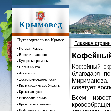
Крымовед
Путеводитель по Крыму
Главная страни
История Крыма
Кофейный
Въезд и транспорт
Курортные регионы
Кофейный скр
Пляжи Крыма
благодаря по
Аквапарки
Мириманова. 
Достопримечательности
Крым среди чудес Украины
советует вос
Крымская кухня
Всем извес
Виноделие Крыма
кровообраще
Крым запечатлённый...
Вебкамеры и панорамы