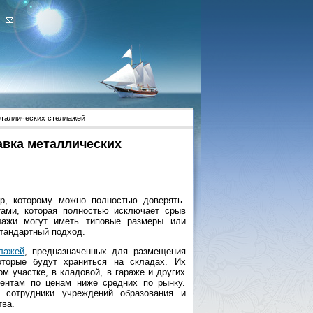
еталлических стеллажей
авка металлических
, которому можно полностью доверять.
тами, которая полностью исключает срыв
ллажи могут иметь типовые размеры или
тандартный подход.
лажей
, предназначенных для размещения
оторые будут храниться на складах. Их
м участке, в кладовой, в гараже и других
иентам по ценам ниже средних по рынку.
, сотрудники учреждений образования и
тва.