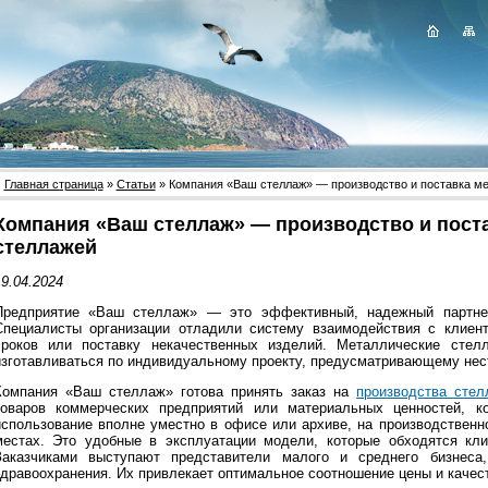
Главная страница
»
Статьи
» Компания «Ваш стеллаж» — производство и поставка м
Компания «Ваш стеллаж» — производство и пост
стеллажей
9.04.2024
Предприятие «Ваш стеллаж» — это эффективный, надежный партнер
Специалисты организации отладили систему взаимодействия с клиен
сроков или поставку некачественных изделий. Металлические сте
изготавливаться по индивидуальному проекту, предусматривающему нес
Компания «Ваш стеллаж» готова принять заказ на
производства стел
товаров коммерческих предприятий или материальных ценностей, к
использование вполне уместно в офисе или архиве, на производственно
местах. Это удобные в эксплуатации модели, которые обходятся кл
Заказчиками выступают представители малого и среднего бизнеса
здравоохранения. Их привлекает оптимальное соотношение цены и качес