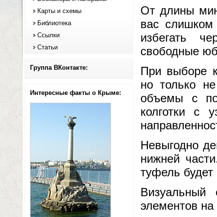
От длины мин
Карты и схемы
вас слишком 
Библиотека
избегать ч
Ссылки
Статьи
свободные юб
Группа ВКонтакте:
При выборе к
но только н
Интересные факты о Крыме:
объемы с по
колготки с 
направленнос
Невыгодно де
нижней части
туфель будет 
Визуальный
элементов на