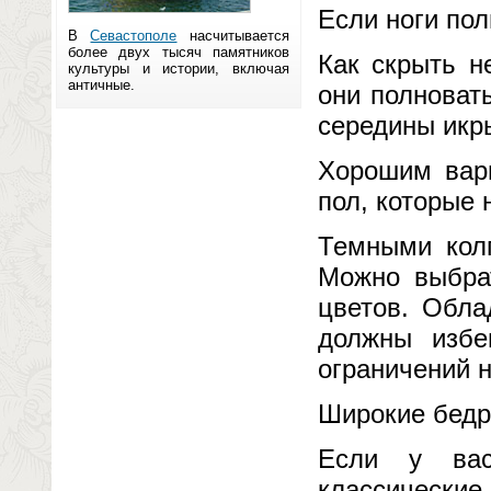
Если ноги по
В
Севастополе
насчитывается
более двух тысяч памятников
Как скрыть н
культуры и истории, включая
античные.
они полноват
середины икр
Хорошим вари
пол, которые 
Темными колг
Можно выбрат
цветов. Обла
должны избе
ограничений н
Широкие бедр
Если у вас
классически