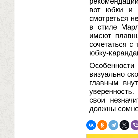
рекомендации
вот юбки и 
смотреться н
в стиле Марл
имеют плавн
сочетаться с
юбку-карандаш
Особенности 
визуально ск
главным внут
уверенность.
свои незнач
должны сомне