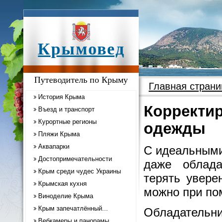
Крымовед
Путеводитель по Крыму
Главная страни
История Крыма
Корректи
Въезд и транспорт
Курортные регионы
одежды
Пляжи Крыма
Аквапарки
С идеальными
Достопримечательности
даже облад
Крым среди чудес Украины
терять увере
Крымская кухня
можно при по
Виноделие Крыма
Крым запечатлённый...
Обладательни
Вебкамеры и панорамы