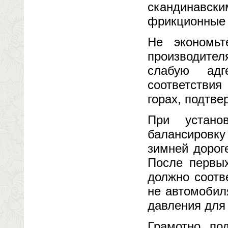
скандинавск
фрикционные 
Не экономьт
производител
слабую адг
соответстви
горах, подтв
При устано
балансировк
зимней дорог
После первых
должно соотв
не автомобил
давления для
Грамотно по