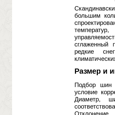
Скандинавски
большим кол
спроектирова
температур
управляемос
сглаженный 
редкие сн
климатически
Размер и и
Подбор шин 
условие корр
Диаметр, ш
соответствов
Отклонение