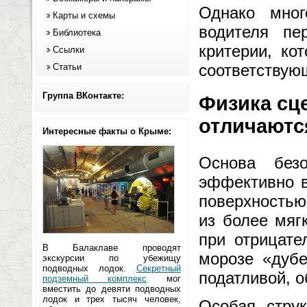
Однако мног
Карты и схемы
водителя пе
Библиотека
критерии, ко
Ссылки
соответствую
Статьи
Группа ВКонтакте:
Физика сц
отличаютс
Интересные факты о Крыме:
Основа без
эффективно в
поверхностью
из более мяг
при отрицате
В Балаклаве проводят
морозе «дубе
экскурсии по убежищу
подводных лодок.
Секретный
податливой, 
подземный комплекс
мог
вместить до девяти подводных
лодок и трех тысяч человек,
Особая стру