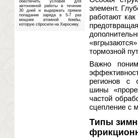
обеспечить условия для
автономной работы в течение
элемент. Глуб
30 дней и выдержать прямое
попадание заряда в 5-7 раз
работают как
мощнее атомной бомбы,
предотвраща
которую сбросили на Хиросиму.
дополнител
«вгрызаются»
тормозной пут
Важно поним
эффективнос
регионов с 
шины «проре
частой обраб
сцепление с 
Типы зимн
фрикцион