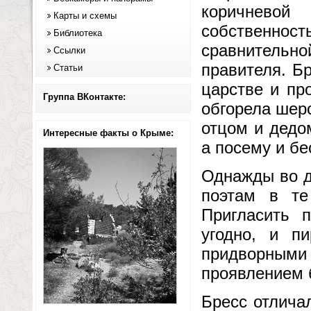
коричневой
Карты и схемы
собственно
Библиотека
сравнительн
Ссылки
правителя. Б
Статьи
царстве и пр
Группа ВКонтакте:
обгорела шер
отцом и дедо
Интересные факты о Крыме:
а посему и бе
Однажды во д
поэтам в те
Пригласить п
угодно, и п
придворным
проявлением 
Бресс отлича