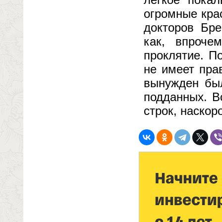
огромные кра
докторов Бре
как, впроче
проклятие. П
не имеет пра
вынужден был
подданных. В
строк, наскор