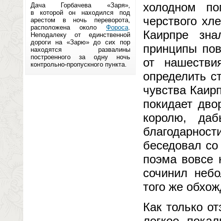
холодном п
Дача Горбачева «Заря»,
в которой он находился под
черствого хл
арестом в ночь переворота,
расположена около
Фороса
.
Каирпре зн
Неподалеку от единственной
дороги на «Зарю» до сих пор
принципы пов
находятся развалины
построенного за одну ночь
от нашестви
контрольно-пропускного пункта.
определить с
чувства Каир
покидает дво
королю, да
благодарно
беседовал со
поэма вовсе 
сочинил небо
того же обхож
Как только о
легкое пока