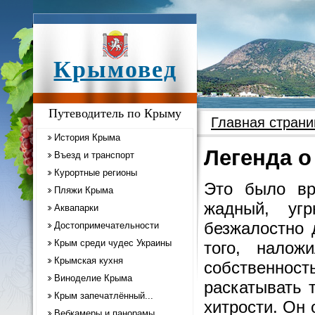
Крымовед
Путеводитель по Крыму
Главная страни
История Крыма
Легенда о
Въезд и транспорт
Курортные регионы
Это было вр
Пляжи Крыма
жадный, уг
Аквапарки
безжалостно 
Достопримечательности
Крым среди чудес Украины
того, нало
Крымская кухня
собственност
Виноделие Крыма
раскатывать 
Крым запечатлённый...
хитрости. Он 
Вебкамеры и панорамы