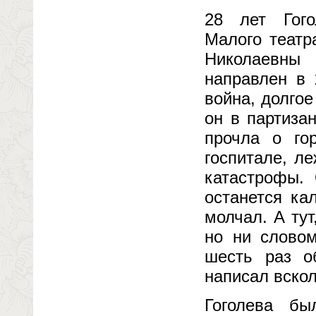
28 лет Гого
Малого театр
Николаевны
направлен в 
война, долгое
он в партиза
прочла о го
госпитале, л
катастрофы.
останется ка
молчал. А ту
но ни словом
шесть раз о
написал вскол
Гоголева бы