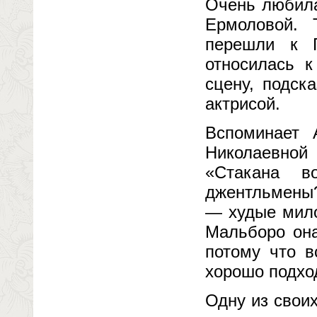
Очень любил
Ермоловой.
перешли к Г
относилась к
сцену, подск
актрисой.
Вспоминает 
Николаевной
«Стакана в
джентльмены
— худые мило
Мальборо она
потому что в
хорошо подход
Одну из своих