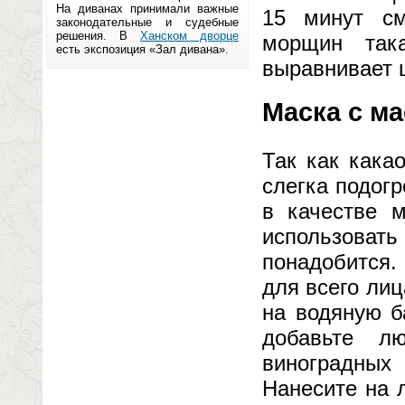
На диванах принимали важные
15 минут см
законодательные и судебные
решения. В
Ханском дворце
морщин так
есть экспозиция «Зал дивана».
выравнивает 
Маска с м
Так как кака
слегка подог
в качестве м
использовать 
понадобится.
для всего лиц
на водяную б
добавьте л
виноградны
Нанесите на 