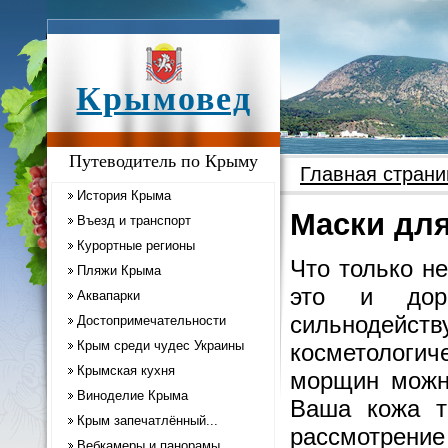
Крымовед
Путеводитель по Крыму
Главная страни
История Крыма
Маски для
Въезд и транспорт
Курортные регионы
Что только н
Пляжи Крыма
это и доро
Аквапарки
сильнодейст
Достопримечательности
Крым среди чудес Украины
косметологич
Крымская кухня
морщин можно
Виноделие Крыма
Ваша кожа т
Крым запечатлённый...
рассмотре
Вебкамеры и панорамы