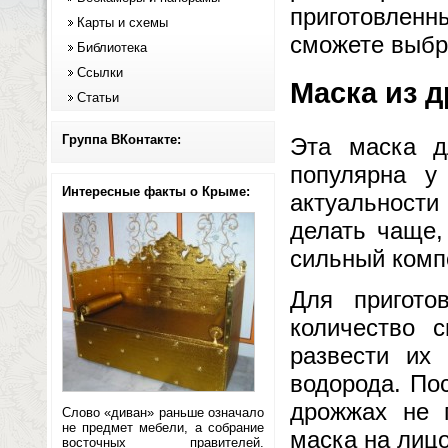
приготовлен
Карты и схемы
сможете выбр
Библиотека
Ссылки
Маска из 
Статьи
Группа ВКонтакте:
Эта маска д
популярна у
Интересные факты о Крыме:
актуальности
делать чаще,
сильный комп
Для пригото
количество с
развести их
водорода. Пос
дрожжах не 
Слово «диван» раньше означало
не предмет мебели, а собрание
маска на лицо
восточных правителей.