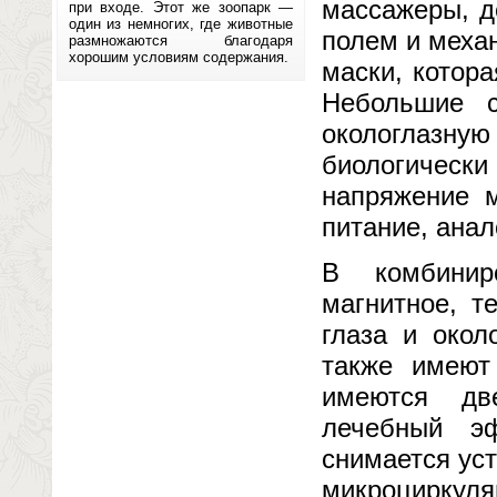
массажеры, д
при входе. Этот же зоопарк —
один из немногих, где животные
полем и меха
размножаются благодаря
хорошим условиям содержания.
маски, котора
Небольшие 
окологлазн
биологическ
напряжение 
питание, ана
В комбинир
магнитное, т
глаза и окол
также имеют
имеются дв
лечебный э
снимается ус
микроциркуля