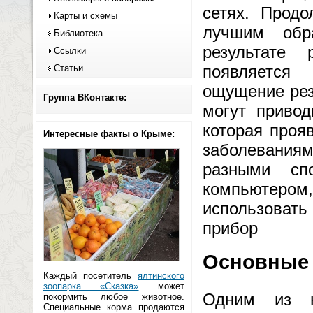
сетях. Прод
Карты и схемы
лучшим обр
Библиотека
результате
Ссылки
появляется 
Статьи
ощущение рез
Группа ВКонтакте:
могут привод
которая проя
Интересные факты о Крыме:
заболеваниям
разными сп
компьютером,
использоват
прибор
Основные 
Каждый посетитель
ялтинского
зоопарка «Сказка»
может
Одним из н
покормить любое животное.
Специальные корма продаются