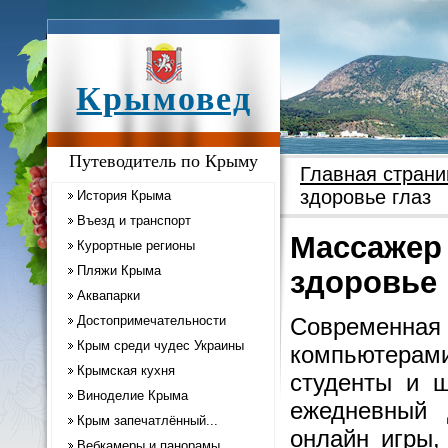
Крымовед
Путеводитель по Крыму
Главная страни
здоровье глаз
История Крыма
Въезд и транспорт
Массажер 
Курортные регионы
Пляжи Крыма
здоровье 
Аквапарки
Достопримечательности
Современна
Крым среди чудес Украины
компьютера
Крымская кухня
студенты и 
Виноделие Крыма
ежедневный 
Крым запечатлённый...
онлайн игры,
Вебкамеры и панорамы