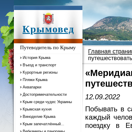
Крымовед
Путеводитель по Крыму
Главная страни
путешествоват
История Крыма
Въезд и транспорт
«Меридиан
Курортные регионы
Пляжи Крыма
путешест
Аквапарки
Достопримечательности
12.09.2022
Крым среди чудес Украины
Побывать в с
Крымская кухня
каждый челов
Виноделие Крыма
поездку в Е
Крым запечатлённый...
Вебкамеры и панорамы