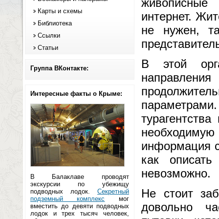
живописные 
Карты и схемы
интернет. Жи
Библиотека
не нужен, т
Ссылки
представитель
Статьи
В этой орг
Группа ВКонтакте:
направления
продолжител
Интересные факты о Крыме:
параметрами
турагентства
необходиму
информация с
как описать
невозможно.
В Балаклаве проводят
экскурсии по убежищу
Не стоит за
подводных лодок.
Секретный
подземный комплекс
мог
довольно ча
вместить до девяти подводных
лодок и трех тысяч человек,