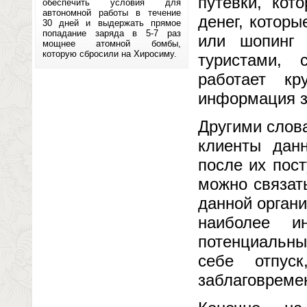
путевки, кот
обеспечить условия для
автономной работы в течение
денег, котор
30 дней и выдержать прямое
попадание заряда в 5-7 раз
или шопинг 
мощнее атомной бомбы,
которую сбросили на Хиросиму.
туристами, 
работает кр
информация з
Другими слов
клиенты данн
после их пост
можно связат
данной орган
наиболее и
потенциальны
себе отпус
заблаговреме