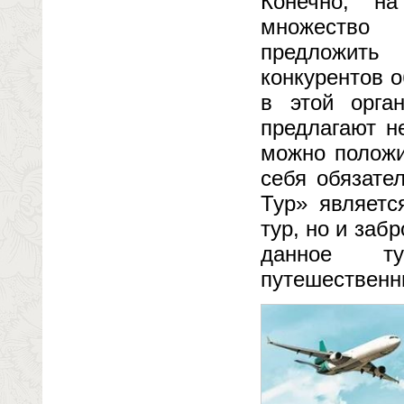
Конечно, на
множество 
предложить
конкурентов 
в этой орга
предлагают н
можно положи
себя обязате
Тур» являетс
тур, но и заб
данное ту
путешественн