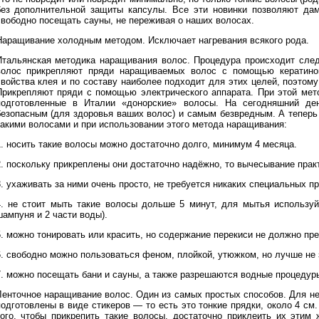
без дополнительной защиты капсулы. Все эти новинки позволяют да
свободно посещать сауны, не переживая о наших волосах.
Наращивание холодным методом. Исключает нагревания всякого рода.
Итальянская методика наращивания волос. Процедура происходит сле
волос прикрепляют пряди наращиваемых волос с помощью кератино
свойства клея и по составу наиболее подходит для этих целей, поэтом
Прикрепляют пряди с помощью электрического аппарата. При этой мет
подготовленные в Италии «донорские» волосы. На сегодняшний де
безопасным (для здоровья ваших волос) и самым безвредным. А теперь 
такими волосами и при использовании этого метода наращивания:
1. носить такие волосы можно достаточно долго, минимум 4 месяца.
2. поскольку прикреплены они достаточно надёжно, то вычесывание прак
3. ухаживать за ними очень просто, не требуется никаких специальных п
4. не стоит мыть такие волосы дольше 5 минут, для мытья используй
шампуня и 2 части воды).
5. можно тонировать или красить, но содержание перекиси не должно пр
6. свободно можно пользоваться феном, плойкой, утюжком, но лучше не 
7. можно посещать бани и сауны, а также разрешаются водные процедуры
Ленточное наращивание волос. Один из самых простых способов. Для н
подготовлены в виде стикеров — то есть это тонкие прядки, около 4 см
того, чтобы прикрепить такие волосы, достаточно приклеить их этим