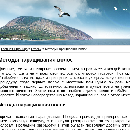
Главная страница
»
Статьи
» Методы наращивания волос
Методы наращивания волос
Длинные, густые и шикарные волосы — мечта практически каждой женщ
это долго, да и не у всех свои волосы отличаются густотой. Поэто
Разберёмся в их методах и принципах, а также в уходе за искусственн
процедуру, тогда первым делом с мастером вам нужно выбрать ма
добавлены к вашим. Естественно, использовать лучше всего натурал
высокого качества. Затем вам стоит выбрать длину волос и объём, 
нарастят. И потом непосредственно метод наращивания, вот с этого мест
Методы наращивания волос
Горячая технология наращивания. Процесс происходит примерно так: 
имеет смоляную капсулу, эта капсула разогревается, затем прикрепл
волосам. Последние разработки в этой области позволяют достичь опт
что не повредит или повредит минимально, но только тонкие волосы (род