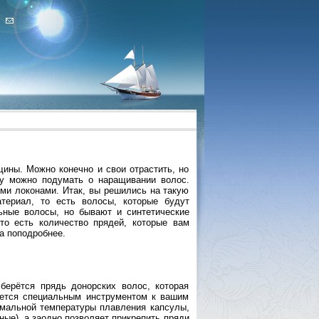
ины. Можно конечно и свои отрастить, но
му можно подумать о наращивании волос.
ыми локонами. Итак, вы решились на такую
териал, то есть волосы, которые будут
ьные волосы, но бывают и синтетические
то есть количество прядей, которые вам
а поподробнее.
берётся прядь донорских волос, которая
яется специальным инструментом к вашим
имальной температуры плавления капсулы,
ные), а заодно позволяет прикрепить пряди