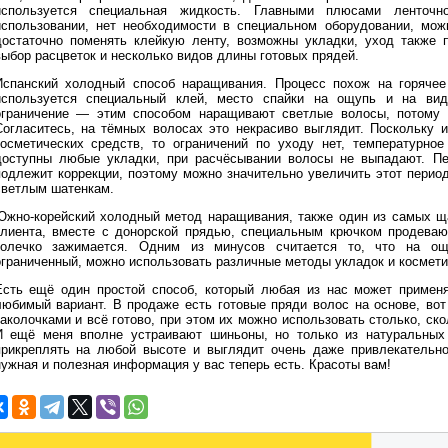
используется специальная жидкость. Главными плюсами ленточн
использовании, нет необходимости в специальном оборудовании, можн
достаточно поменять клейкую ленту, возможны укладки, уход также п
выбор расцветок и несколько видов длины готовых прядей.
Испанский холодный способ наращивания. Процесс похож на горячее
используется специальный клей, место спайки на ощупь и на вид
ограничение — этим способом наращивают светлые волосы, потому ч
Согласитесь, на тёмных волосах это некрасиво выглядит. Поскольку 
косметических средств, то ограничений по уходу нет, температурное
доступны любые укладки, при расчёсывании волосы не выпадают. Пе
подлежит коррекции, поэтому можно значительно увеличить этот перио
светлым шатенкам.
Южно-корейский холодный метод наращивания, также один из самых ща
клиента, вместе с донорской прядью, специальным крючком продевают
колечко зажимается. Одним из минусов считается то, что на ощ
ограниченный, можно использовать различные методы укладок и космети
Есть ещё один простой способ, который любая из нас может примен
любимый вариант. В продаже есть готовые пряди волос на основе, во
аколочками и всё готово, при этом их можно использовать столько, скол
И ещё меня вполне устраивают шиньоны, но только из натуральных 
прикреплять на любой высоте и выглядит очень даже привлекательно
нужная и полезная информация у вас теперь есть. Красоты вам!