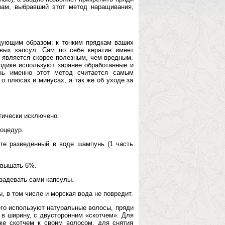
мам, выбравший этот метод наращивания,
дующим образом: к тонким прядкам ваших
вых капсул. Сам по себе кератин имеет
у является скорее полезным, чем вредным.
одике используют заранее обработанные и
нь именно этот метод считается самым
о плюсах и минусах, а так же об уходе за
тически исключено.
роцедур.
те разведённый в воде шампунь (1 часть
евышать 6%.
задевать сами капсулы.
, в том числе и морская вода не повредит.
его используют натуральные волосы, пряди
. в ширину, с двусторонним «скотчем». Для
 же скотчем к своим волосом, для снятия