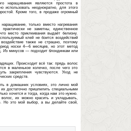
ого наращивания являются простота в
о использовать неоднократно, для этого
ростой. Кроме того, в продаже огромный
 наращивание, только вместо нагревания
 практически не заметны, единственное
то место приклеивания выдаёт белизну.
используемый клей не боится воздействий
 воздействие также не страшно, поэтому
риод носки 4—6 месяцев, но этот метод
д. Из минусов — подходит блондинкам или
дящих. Происходит всё так: прядь волос
ся в маленькое колечко, после чего это
упь закрепления чувствуются. Уход не
ческих средств.
ять в домашних условиях, это лично мой
т их достаточно пришпилить специальными
ько хочется и тогда, когда нам это нужно.
волос, их можно красить и укладывать,
. Но это мой выбор, а вы делайте свой,