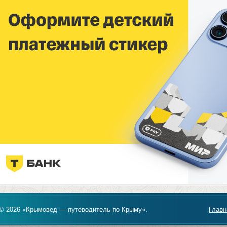
© 2026 «Крымовед — путеводитель по Крыму».
Главн