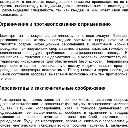
мезотерапия в некоторых исследованиях показала превосходство по 
образом, выбор между методиками должен основываться на индивидуал
и рекомендациях специалиста, так как каждая из них имеет свои у
безопасности.
Ограничения и противопоказания к применению
Несмотря на высокую эффективность и относительную безопасн
противопоказаний, которые необходимо учитывать перед началом 
относятся острые инфекционные заболевания и обострения хронич
проводится при нарушениях свертываемости крови, таких как гемофили
медицинская процедура, требующая квалифицированного подхода. 
специалист — трихолог или дерматолог — в условиях, соответствующ
стерильных инструментов для обеспечения безопасности. Неправильны
могут свести на нет потенциальную пользу и даже нанести вред. П
проведение процедуры недопустимо. Перед началом курса необходим
оценки состояния здоровья, выявления возможных скрытых противопока
лечения.
Перспективы и заключительные соображения
Мезотерапия для волос занимает прочное место в арсенале соврем
адресном воздействии на волосяные фолликулы, что позволяет добива
случаях. Научные исследования, хотя и требуют дальнейшего у
подтверждают ее эффективность, особенно в сравнении с традиц
развивается: совершенствуются составы коктейлей, появляются
процедурами. Будущее мезотерапии, вероятно, связано с персонализац
основе генетического и биохимического профиля пациента. В заключен