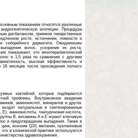
 основным показаниям относятся различные
андрогенетическую алопецию. Процедура
ным дисбалансом, приемом лекарственных
едленном росте, истончении, ломкости и
ии себорейного дерматита. Ожидаемыми
выпадения волос, ускорение их роста,
ия показывают, что мезотерапевтический
олос в 1,5 раза по сравнению с другими
вматичность, высокая эффективность и
о 18 месяцев после прохождения полного
уемых коктейлей, которые подбираются
етной проблемы. Внутрикожное введение
минов, аминокислот, минералов и других
й входят натуральные и синтезированные
, E), аминокислоты, гиалуроновая кислота,
руппы B, витамины A и E играют ключевую
лос и предотвращении выпадения. Также в
, цинк, коэнзим Q10, меланин, нуклеиновые
, что в клинической практике используются
инистерства здравоохранения.