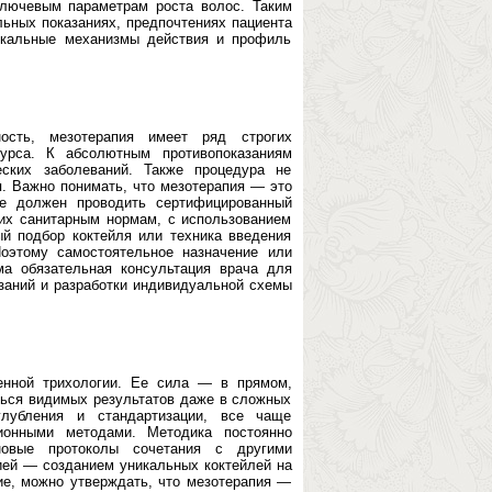
ключевым параметрам роста волос. Таким
ьных показаниях, предпочтениях пациента
никальные механизмы действия и профиль
ость, мезотерапия имеет ряд строгих
курса. К абсолютным противопоказаниям
еских заболеваний. Также процедура не
я. Важно понимать, что мезотерапия — это
Ее должен проводить сертифицированный
их санитарным нормам, с использованием
й подбор коктейля или техника введения
оэтому самостоятельное назначение или
а обязательная консультация врача для
заний и разработки индивидуальной схемы
енной трихологии. Ее сила — в прямом,
ться видимых результатов даже в сложных
глубления и стандартизации, все чаще
ионными методами. Методика постоянно
 новые протоколы сочетания с другими
ией — созданием уникальных коктейлей на
ие, можно утверждать, что мезотерапия —