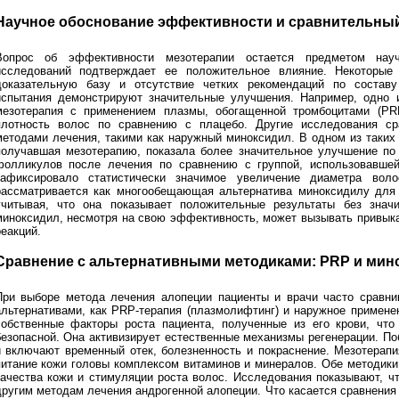
Научное обоснование эффективности и сравнительный
Вопрос об эффективности мезотерапии остается предметом нау
исследований подтверждает ее положительное влияние. Некоторые
доказательную базу и отсутствие четких рекомендаций по составу
испытания демонстрируют значительные улучшения. Например, одно и
мезотерапия с применением плазмы, обогащенной тромбоцитами (PRP
плотность волос по сравнению с плацебо. Другие исследования с
методами лечения, такими как наружный миноксидил. В одном из таких
получавшая мезотерапию, показала более значительное улучшение по
фолликулов после лечения по сравнению с группой, использовавшей
зафиксировало статистически значимое увеличение диаметра воло
рассматривается как многообещающая альтернатива миноксидилу для 
учитывая, что она показывает положительные результаты без зна
миноксидил, несмотря на свою эффективность, может вызывать привыка
еакций.
Сравнение с альтернативными методиками: PRP и мин
При выборе метода лечения алопеции пациенты и врачи часто сравн
альтернативами, как PRP-терапия (плазмолифтинг) и наружное примене
собственные факторы роста пациента, полученные из его крови, чт
безопасной. Она активизирует естественные механизмы регенерации. 
и включают временный отек, болезненность и покраснение. Мезотерапи
питание кожи головы комплексом витаминов и минералов. Обе методик
качества кожи и стимуляции роста волос. Исследования показывают, 
другим методам лечения андрогенной алопеции. Что касается сравнения 