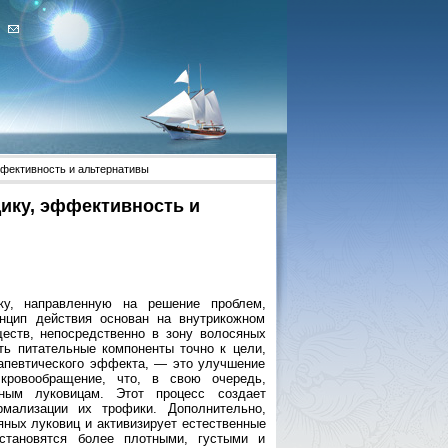
ффективность и альтернативы
дику, эффективность и
ку, направленную на решение проблем,
нцип действия основан на внутрикожном
еств, непосредственно в зону волосяных
ь питательные компоненты точно к цели,
апевтического эффекта, — это улучшение
кровообращение, что, в свою очередь,
ным луковицам. Этот процесс создает
рмализации их трофики. Дополнительно,
яных луковиц и активизирует естественные
становятся более плотными, густыми и