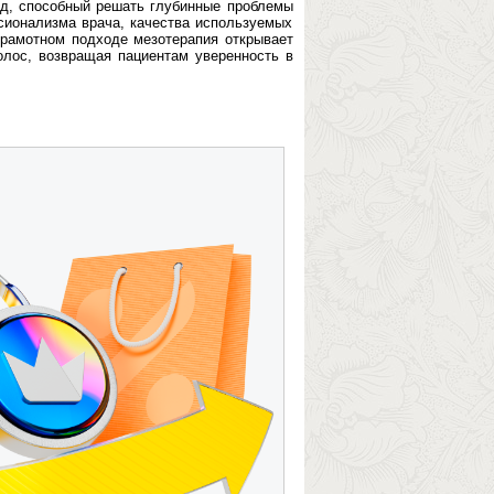
од, способный решать глубинные проблемы
сионализма врача, качества используемых
грамотном подходе мезотерапия открывает
олос, возвращая пациентам уверенность в