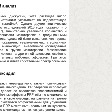
 анализ
чных дискуссий, хотя растущее число
 источники указывают на недостаточную
 коктейлей. Однако другие клинические
з исследований 2015 года показало, что
), значительно увеличила количество и
равнивают мезотерапию с традиционными
 исследований было выявлено, что группа,
 показателю увеличения числа волосяных
 миноксидил. Аналогичное исследование
са в группе мезотерапии. Мезотерапия
лечения андрогенной алопеции, особенно
чительных побочных эффектов. При этом
ние и имеет собственный спектр побочных
оксидил
ивают мезотерапию с такими популярными
ние миноксидила. PRP-терапия использует
о делает ее абсолютно биосовместимой и
Побочные эффекты PRP обычно минимальны
я, в свою очередь, направлена на прямое
и считаются эффективными для улучшения
что PRP может быть реальным конкурентом
с миноксидилом, то, как уже упоминалось,