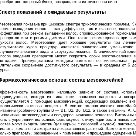
приобретают здоровый блеск, возвращается их жизненная сила.
Спектр показаний и ожидаемые результаты
Мезотерапия показана при широком спектре трихологических проблем. К
формы выпадения волос — как диффузное, так и очаговое, включая 
эффективна при резком выпадении волос, спровоцированном гормональ
препаратов или строгими диетами. Она также рекомендована при зам
сухости волос. Мезотерапия дает хорошие результаты при лечен
результатами курса процедур являются значительное уменьшение 
улучшение внешнего вида и структуры локонов. Клинические наблюден
способ введения препаратов может сократить сроки восстановления в
методами. Преимуществами методики являются ее минимальная тра
длительное сохранение достигнутого результата — в среднем от 6 д
урса.
Фармакологическая основа: состав мезококтейлей
Эффективность мезотерапии напрямую зависит от состава использ
индивидуально, исходя из типа кожи, анамнеза пациента и конкр
осуществляется с помощью микроинъекций, содержащих комплекс вита
биологически активных веществ. В состав аллопатических коктейле
витамины (особенно группы B — B1, B2, B6, B12, а также витамины A, C
липолитики, антиоксиданты и сосудорасширяющие вещества. Витамины г
роль в укреплении волосяных фолликулов, стимуляции роста новых во
состав могут входить биотин (для борьбы с себореей и зудом), пантенол
кислоты, коллаген и экстракты лекарственных растений. Важно отметить
только препараты, разрешенные к применению и прошедшие одобрение М