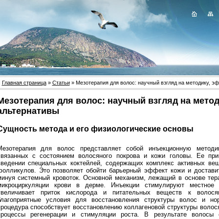
Главная страница
»
Статьи
» Мезотерапия для волос: научный взгляд на методику, э
Мезотерапия для волос: научный взгляд на мето
альтернативы
Сущность метода и его физиологические основы
Мезотерапия для волос представляет собой инъекционную методи
связанных с состоянием волосяного покрова и кожи головы. Ее при
введении специальных коктейлей, содержащих комплекс активных вещ
фолликулов. Это позволяет обойти барьерный эффект кожи и доставит
минуя системный кровоток. Основной механизм, лежащий в основе тер
микроциркуляции крови в дерме. Инъекции стимулируют местное 
увеличивает приток кислорода и питательных веществ к волося
благоприятные условия для восстановления структуры волос и но
процедура способствует восстановлению коллагеновой структуры волос
процессы регенерации и стимуляции роста. В результате волосы 