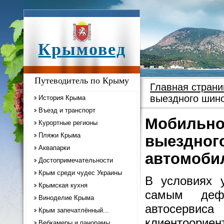
Крымовед
Путеводитель по Крыму
Главная страни
выездного шин
История Крыма
Въезд и транспорт
Мобильнос
Курортные регионы
Пляжи Крыма
выездног
Аквапарки
автомоби
Достопримечательности
Крым среди чудес Украины
В условиях у
Крымская кухня
самым дефи
Виноделие Крыма
автосервис
Крым запечатлённый...
клиентоори
Вебкамеры и панорамы