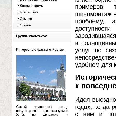
примеров т
Карты и схемы
Библиотека
шиномонтаж —
Ссылки
проблему, 
Статьи
доступности
зародившаяся
Группа ВКонтакте:
в полноценны
услуг по се
Интересные факты о Крыме:
непосредств
удобном для 
Историчес
к повседн
Идея выездно
годах, когда 
Самый солнечный город
полуострова — не жемчужина
с ним и пот
Ялта, не Евпатория и