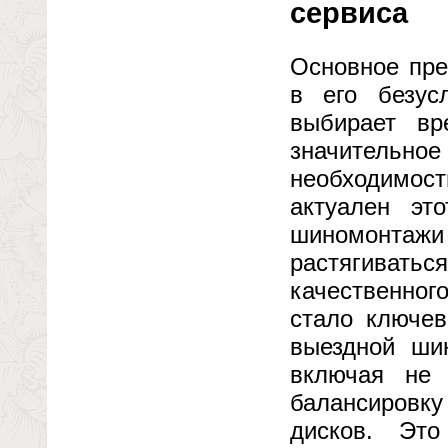
сервиса
Основное пре
в его безус
выбирает вр
значительн
необходимос
актуален эт
шиномонтаж
растягивать
качественног
стало ключев
выездной шин
включая не 
балансировку
дисков. Эт