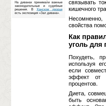
связывать то
На диванах принимали важные
законодательные и судебные
кишечного тра
решения. В
Ханском дворце
есть экспозиция «Зал дивана».
Несомненно,
свойства пом
Как прави
уголь для
Похудеть, п
используя ег
если совмест
эффект от 
процентов.
Диета, совме
быть основа