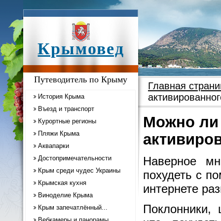
Крымовед
Путеводитель по Крыму
Главная страни
активированног
История Крыма
Въезд и транспорт
Можно ли
Курортные регионы
Пляжи Крыма
активиров
Аквапарки
Достопримечательности
Наверное мн
Крым среди чудес Украины
похудеть с п
Крымская кухня
интернете ра
Виноделие Крыма
Поклонники, 
Крым запечатлённый...
Вебкамеры и панорамы