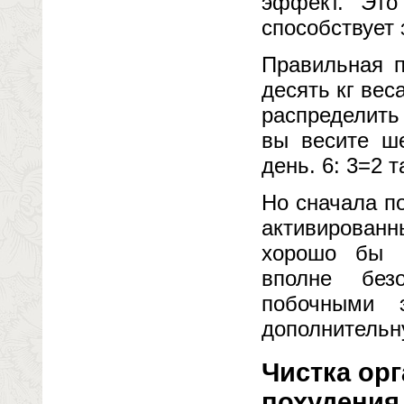
эффект. Это
способствует
Правильная п
десять кг вес
распределить
вы весите ше
день. 6: 3=2 
Но сначала п
активированн
хорошо бы п
вполне без
побочными 
дополнительну
Чистка ор
похудения