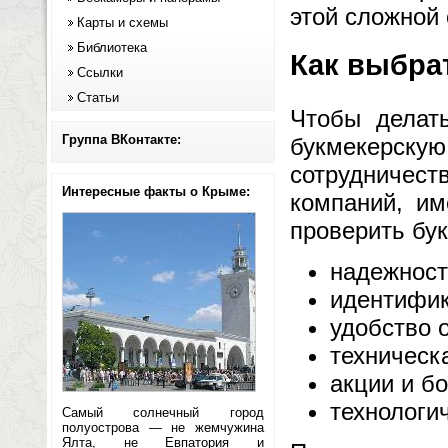
этой сложной 
Карты и схемы
Библиотека
Как выбра
Ссылки
Статьи
Чтобы делат
Группа ВКонтакте:
букмекерску
сотрудниче
Интересные факты о Крыме:
компаний, и
проверить бук
надежност
идентифик
удобство 
техническ
акции и б
технологи
Самый солнечный город
полуострова — не жемчужина
Ялта, не Евпатория и