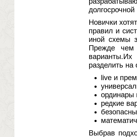
разрабатыв
долгосрочной 
Новички хотят
правил и сис
иной схемы з
Прежде чем 
варианты.И
разделить на 
live и пре
универсал
ординары 
редкие ва
безопасны
математич
Выбрав подхо