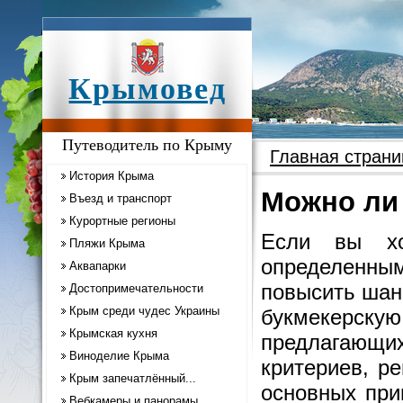
Крымовед
Путеводитель по Крыму
Главная страни
История Крыма
Можно ли 
Въезд и транспорт
Курортные регионы
Если вы хо
Пляжи Крыма
определенны
Аквапарки
повысить шан
Достопримечательности
Крым среди чудес Украины
букмекерск
Крымская кухня
предлагающих
Виноделие Крыма
критериев, р
Крым запечатлённый...
основных при
Вебкамеры и панорамы