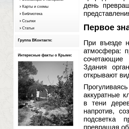
день превра
Карты и схемы
представлени
Библиотека
Ссылки
Первое зн
Статьи
Группа ВКонтакте:
При въезде н
атмосфера: п
Интересные факты о Крыме:
сочетающие
Здания орга
открывают ви
Прогуливаяс
аккуратные к
в тени дере
напротив, со
подсветка п
превращая об