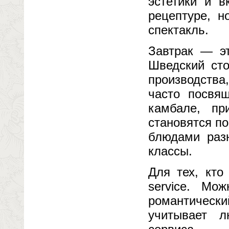
эстетики и в
рецептуре, н
спектакль.
Завтрак — эт
Шведский ст
производств
часто посвя
камбале, пр
становятся п
блюдами разн
классы.
Для тех, кто
service. Мо
романтичес
учитывает л