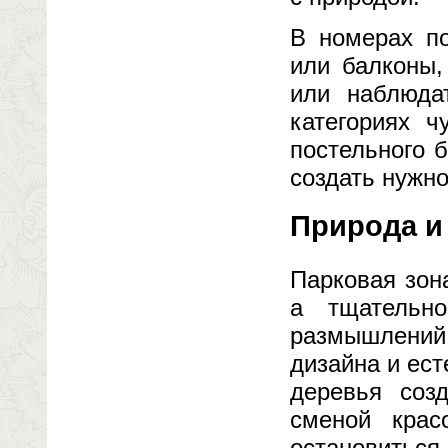
В номерах по
или балконы,
или наблюда
категориях ч
постельного 
создать нужно
Природа и
Парковая зон
а тщательн
размышлений
дизайна и ес
деревья соз
сменой крас
остановитьс