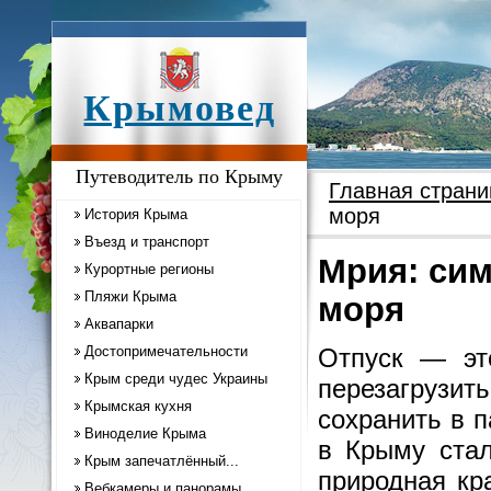
Крымовед
Путеводитель по Крыму
Главная страни
моря
История Крыма
Въезд и транспорт
Мрия: сим
Курортные регионы
Пляжи Крыма
моря
Аквапарки
Достопримечательности
Отпуск — эт
Крым среди чудес Украины
перезагрузи
Крымская кухня
сохранить в 
Виноделие Крыма
в Крыму стал
Крым запечатлённый...
природная кр
Вебкамеры и панорамы