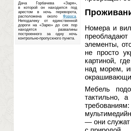
Дача Горбачева «Заря»,
в которой он находился под
Проживани
арестом в ночь переворота,
расположена около
Фороса
.
Неподалеку от единственной
дороги на «Зарю» до сих пор
Номера и вил
находятся развалины
построенного за одну ночь
преобладают
контрольно-пропускного пункта.
элементы, от
не просто у
картиной, гд
над морем, и
окрашивающие 
Мебель подо
тактильно, а
требованиям:
мультимедийн
— они служат
с природой.