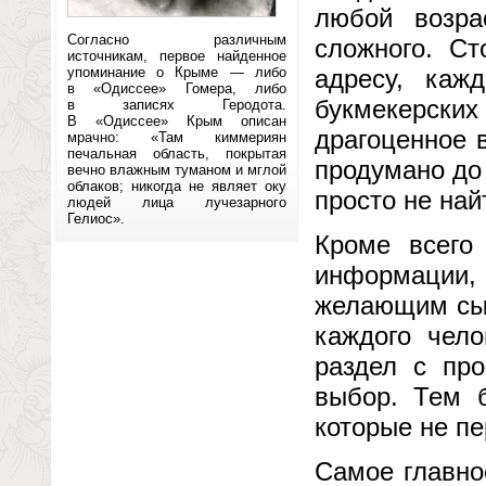
любой возра
Согласно различным
сложного. Ст
источникам, первое найденное
упоминание о Крыме — либо
адресу, каж
в «Одиссее» Гомера, либо
букмекерских
в записях Геродота.
В «Одиссее» Крым описан
драгоценное в
мрачно: «Там киммериян
печальная область, покрытая
продумано до
вечно влажным туманом и мглой
облаков; никогда не являет оку
просто не най
людей лица лучезарного
Гелиос».
Кроме всего 
информации,
желающим сыг
каждого чело
раздел с про
выбор. Тем б
которые не пе
Самое главно