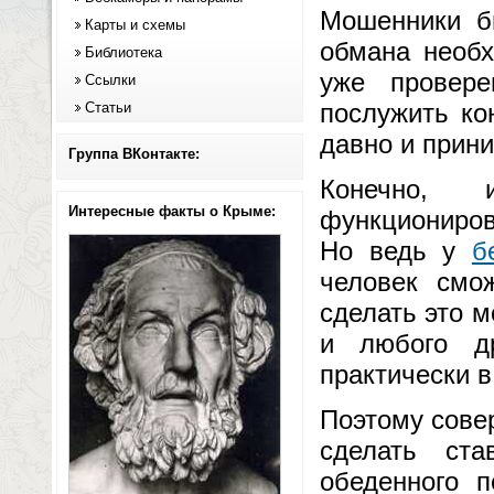
Мошенники бы
Карты и схемы
обмана необх
Библиотека
уже провере
Ссылки
послужить ко
Статьи
давно и прини
Группа ВКонтакте:
Конечно, 
Интересные факты о Крыме:
функциониров
Но ведь у
б
человек смо
сделать это м
и любого др
практически 
Поэтому сове
сделать ст
обеденного 