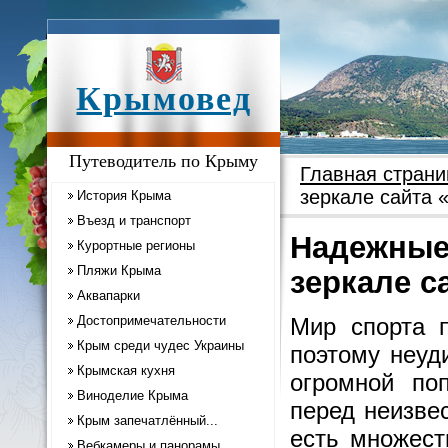
Крымовед
Путеводитель по Крыму
Главная страни
зеркале сайта 
История Крыма
Въезд и транспорт
Надежные 
Курортные регионы
Пляжи Крыма
зеркале с
Аквапарки
Достопримечательности
Мир спорта 
Крым среди чудес Украины
поэтому неуд
Крымская кухня
огромной по
Виноделие Крыма
перед неизвес
Крым запечатлённый...
есть множест
Вебкамеры и панорамы