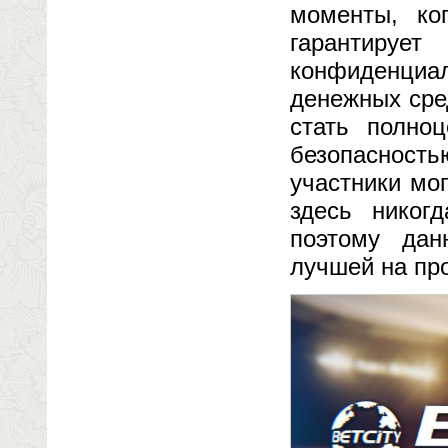
моменты, ко
гарантир
конфиденциа
денежных сре
стать полно
безопасность
участники мо
здесь никог
поэтому дан
лучшей на про