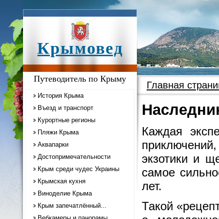
Крымовед
Путеводитель по Крыму
Главная страни
История Крыма
Наследни
Въезд и транспорт
Курортные регионы
Каждая эксп
Пляжи Крыма
приключений
Аквапарки
экзотики и щ
Достопримечательности
Крым среди чудес Украины
самое сильно
Крымская кухня
лет.
Виноделие Крыма
Такой «рецеп
Крым запечатлённый...
Вебкамеры и панорамы