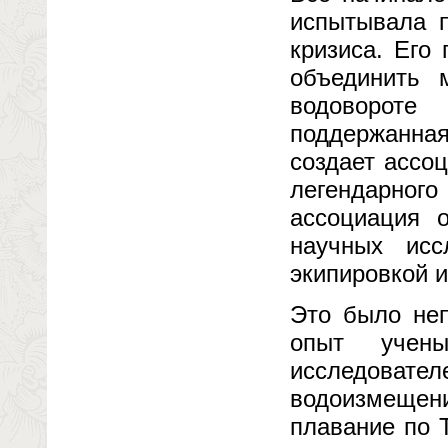
испытывала п
кризиса. Его
объединить 
водовороте
поддержанна
создает ассо
легендарного
ассоциация 
научных исс
экипировкой 
Это было неп
опыт учены
исследовате
водоизмещен
плавание по 