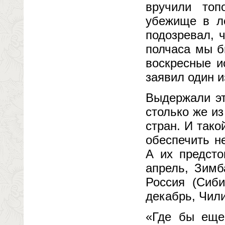
вручили топ
убежище в ле
подозревал, ч
полчаса мы б
воскресные и
заявил один и
Выдержали эт
столько же и
стран. И тако
обеспечить н
А их предсто
апрель, Зимб
Россия (Сиб
декабрь, Чили
«Где бы еще