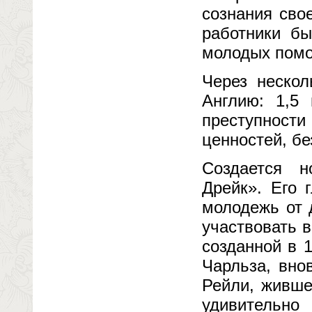
сознания сво
работники б
молодых пом
Через нескол
Англию: 1,5
преступности
ценностей, б
Создается 
Дрейк». Его 
молодежь от 
участвовать 
созданной в 
Чарльза, вно
Рейли, живше
удивительно