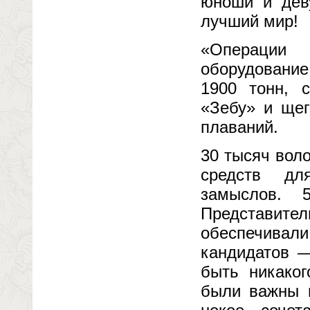
юноши и дев
лучший мир!
«Операции
оборудовани
1900 тонн, 
«Зебу» и щег
плаваний.
30 тысяч вол
средств дл
замыслов. 
Представите
обеспечива
кандидатов —
быть никако
были важны н