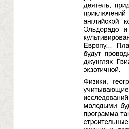
деятель, при
приключений
английской к
Эльдорадо и
культивиров
Европу... Пл
будут провод
джунглях Гви
экзотичной.
Физики, геог
учитывающие 
исследований
молодыми буд
программа та
строительные