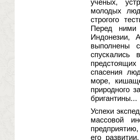
ученых, уст
молодых люд
строгого тес
Перед ними 
Индонезии, 
выполнены с
спускались 
предстоящих
спасения люд
море, кишаще
природного з
бригантины...
Успехи экспе
массовой и
предприятию,
его развитии