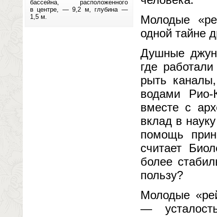
бассейна, расположенного
в центре, — 9,2 м, глубина —
1,5 м.
Молодые «ре
одной тайне д
Душные джунг
где работали
рыть каналы,
водами Рио-
вместе с арх
вклад в наук
помощь прин
считает Биол
более стабил
пользу?
Молодые «рей
— усталость