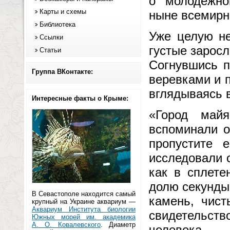
о молодежно
Карты и схемы
ныне всемирн
Библиотека
Уже целую не
Ссылки
густые зарос
Статьи
Согнувшись п
Группа ВКонтакте:
веревками и 
вглядываясь 
Интересные факты о Крыме:
«Город май
вспоминали о
пропустите е
исследовали о
как в сплете
долю секунды
В Севастополе находится самый
камень, чист
крупный на Украине аквариум —
Аквариум Института биологии
свидетельст
Южных морей им. академика
А. О. Ковалевского
. Диаметр
человека.