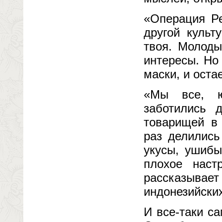
«Операция Ре
другой культ
твоя. Молоды
интересы. Но
маски, и оста
«Мы все, ю
заботились 
товарищей в 
раз делились
укусы, ушибы
плохое наст
рассказыва
индонезийски
И все-таки са