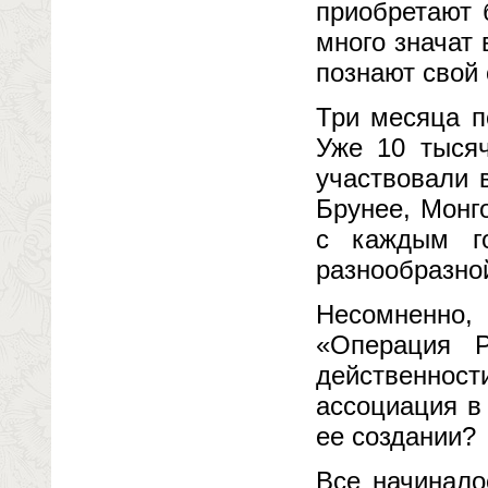
приобретают 
много значат
познают свой
Три месяца п
Уже 10 тыся
участвовали 
Брунее, Монг
с каждым го
разнообразно
Несомненно
«Операция Р
действенно
ассоциация в
ее создании?
Все начинало