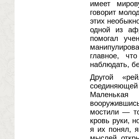
имеет миров
говорит моло
этих необыкн
одной из аф
помогал уче
манипулирова
главное, ч
наблюдать, бе
Другой «рей
соединяющей 
Маленькая 
вооружившис
мостили — то
кровь руки, н
я их понял, 
мыслей, откр