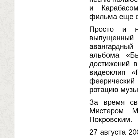
и Карабасо
фильма еще о
Просто и н
выпущенный
авангардный
альбома «Б
достижений в
видеоклип «
феерический 
ротацию музы
За время св
Мистером М
Покровским.
27 августа 20