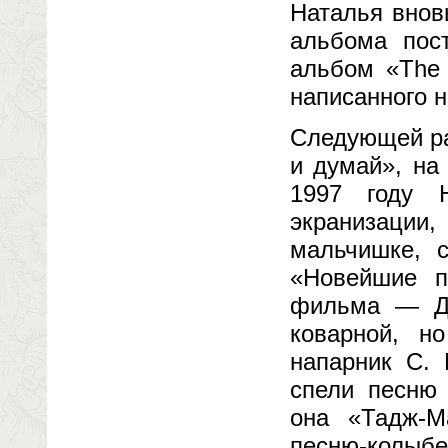
Наталья внов
альбома пос
альбом «The 
написанного н
Следующей ра
и думай», на
1997 году 
экранизаци
мальчишке, 
«Новейшие п
фильма — Ди
коварной, н
напарник С. 
спели песню 
она «Тадж-М
песню-колыбе