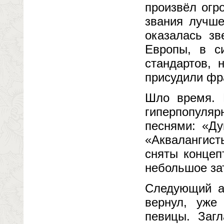
произвёл огр
звания лучше
оказалась зв
Европы, в с
стандартов, 
присудили фр
Шло время. 
гиперпопуля
песнями: «Ду
«Аквалангист
сняты концеп
небольшое зат
Следующий а
вернул, уже
певицы. Заг