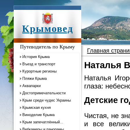
Крымовед
Путеводитель по Крыму
Главная страни
История Крыма
Наталья 
Въезд и транспорт
Курортные регионы
Наталья Игор
Пляжи Крыма
глаза: небесн
Аквапарки
Достопримечательности
Детские г
Крым среди чудес Украины
Крымская кухня
Чистая, не з
Виноделие Крыма
Крым запечатлённый...
и все велик
Вебкамеры и панорамы