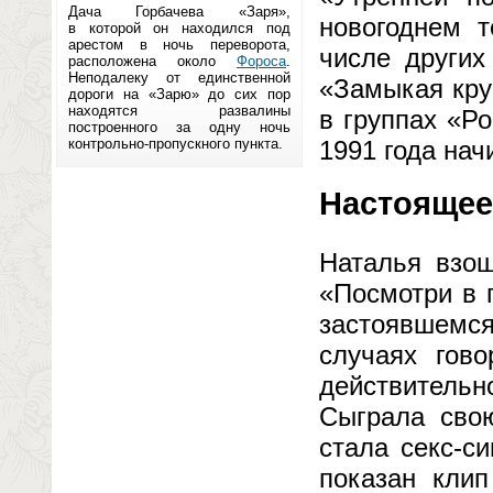
Дача Горбачева «Заря»,
новогоднем т
в которой он находился под
арестом в ночь переворота,
числе других
расположена около
Фороса
.
Неподалеку от единственной
«Замыкая кру
дороги на «Зарю» до сих пор
находятся развалины
в группах «Р
построенного за одну ночь
контрольно-пропускного пункта.
1991 года нач
Настоящее
Наталья взош
«Посмотри в 
застоявшемся
случаях гово
действитель
Сыграла сво
стала секс-с
показан клип