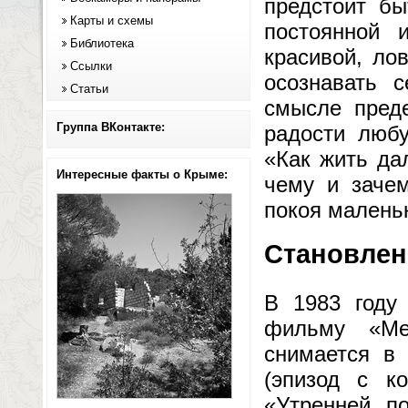
предстоит бы
Карты и схемы
постоянной 
Библиотека
красивой, ло
Ссылки
осознавать 
Статьи
смысле пред
Группа ВКонтакте:
радости люб
«Как жить да
Интересные факты о Крыме:
чему и зачем
покоя малень
Становлен
В 1983 году
фильму «Ме
снимается в
(эпизод с к
«Утренней п