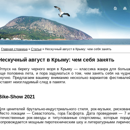
Главная страница
»
Статьи
» Нескучный август в Крыму: чем себя занять
Нескучный август в Крыму: чем себя занять
Отпуск на берегу черного моря в Крыму — классика жанра для больши
еще половина лета, и пора задуматься о том, чем занять себя на чуд
скучно. Предлагаем вашему вниманию несколько вариантов фестивалей
оставят неизгладимый след в памяти.
Bike-Show 2021
Для ценителей брутально-индустриального стиля, рок-музыки, рискован
Место локации — Севастополь, гора Гасфорта. Дата проведения — 7 и 
отечественные рок-звезды и титулованные спортсмены, которые пора
сопровождается мощным пиротехническим шоу и литературными лиричес