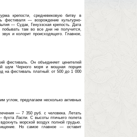
урма крепости, средневековую битву в
ль фестиваля — возрождение культурно-
бытия — Судак, Генуэзская крепость. Дата
 побывать там во все дни не получится,
 звук и колорит происходящего. Главное,
ий фестиваль. Он объединяет ценителей
вый шум Черного моря и мощная порция
од на фестиваль платный: от 500 до 1 000
гим углом, предлагаем несколько активных
лечения — 7 350 руб. с человека. Летать
 бухта Ласпи. С высоты птичьего полета
вдохнуть морской воздух полной грудью.
схищение. Но самое главное — оставит