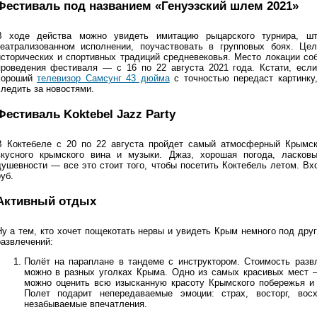
Фестиваль под названием «Генуэзский шлем 2021»
В ходе действа можно увидеть имитацию рыцарского турнира, шт
театрализованном исполнении, поучаствовать в групповых боях. Це
исторических и спортивных традиций средневековья. Место локации со
проведения фестиваля — с 16 по 22 августа 2021 года. Кстати, если
хороший
телевизор Самсунг 43 дюйма
с точностью передаст картинку,
следить за новостями.
Фестиваль Koktebel Jazz Party
В Коктебеле с 20 по 22 августа пройдет самый атмосферный Крымск
вкусного крымского вина и музыки. Джаз, хорошая погода, ласко
душевности — все это стоит того, чтобы посетить Коктебель летом. Вх
уб.
Активный отдых
Ну а тем, кто хочет пощекотать нервы и увидеть Крым немного под дру
развлечений:
Полёт на параплане в тандеме с инструктором. Стоимость разв
можно в разных уголках Крыма. Одно из самых красивых мест —
можно оценить всю изысканную красоту Крымского побережья и 
Полет подарит непередаваемые эмоции: страх, восторг, во
незабываемые впечатления.