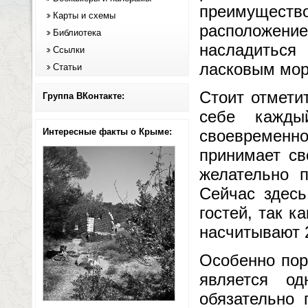
преимуществ
Карты и схемы
расположение
Библиотека
насладиться
Ссылки
ласковым мор
Статьи
Стоит отмети
Группа ВКонтакте:
себе кажды
Интересные факты о Крыме:
своевременн
принимает св
желательно п
Сейчас здесь
гостей, так к
насчитывают 2
Особенно по
является о
обязательно 