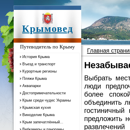
Крымовед
Путеводитель по Крыму
Главная страни
История Крыма
Незабыва
Въезд и транспорт
Курортные регионы
Выбрать мест
Пляжи Крыма
люди предпо
Аквапарки
более споко
Достопримечательности
Крым среди чудес Украины
объединить л
Крымская кухня
гостиничный 
Виноделие Крыма
предложить н
Крым запечатлённый...
развлечени
Вебкамеры и панорамы