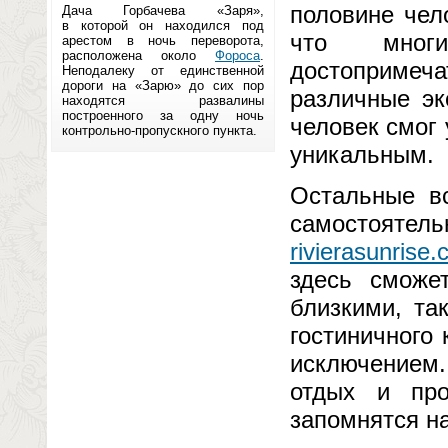
половине чел
Дача Горбачева «Заря»,
в которой он находился под
что мно
арестом в ночь переворота,
расположена около
Фороса
.
достоприме
Неподалеку от единственной
дороги на «Зарю» до сих пор
различные эк
находятся развалины
построенного за одну ночь
человек смог 
контрольно-пропускного пункта.
уникальным.
Остальные вс
самостоятел
rivierasunrise
здесь сможе
близкими, та
гостиничного
исключением
отдых и про
запомнятся н