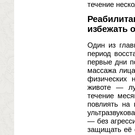
течение неско
Реабилитац
избежать 
Один из гла
период восст
первые дни п
массажа лица
физических н
животе — лу
течение меся
повлиять на 
ультразвуков
— без агресс
защищать её 