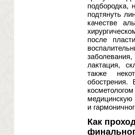
подбородка, 
подтянуть ли
качестве ал
хирургическо
после пласт
воспалител
заболевания
лактация, с
также неко
обострения. 
косметологом
медицинскую 
и гармоничног
Как проход
финальног