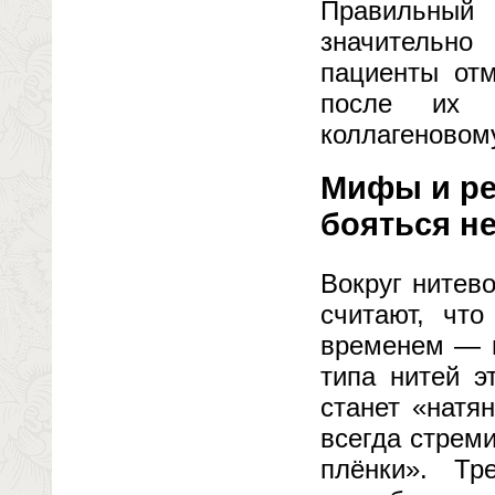
Правильный
значительн
пациенты отм
после их р
коллагеновому
Мифы и реа
бояться не
Вокруг нитев
считают, чт
временем — п
типа нитей э
станет «натя
всегда стреми
плёнки». Тр