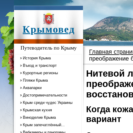
Крымовед
Путеводитель по Крыму
Главная страни
преображение б
История Крыма
Въезд и транспорт
Нитевой л
Курортные регионы
Пляжи Крыма
преображе
Аквапарки
восстано
Достопримечательности
Крым среди чудес Украины
Когда кожа
Крымская кухня
вариант
Виноделие Крыма
Крым запечатлённый...
Вебкамеры и панорамы