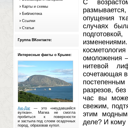
С возрасто
Карты и схемы
размывается
Библиотека
опущения тк
Ссылки
случаях был
Статьи
подготовко
Группа ВКонтакте:
изменениям
косметологи
Интересные факты о Крыме:
омоложения —
нитевой ли
сочетающая в
постепенным
разрезов, без
час вы може
свежим, подт
Аю-Даг
— это «неудавшийся
этим модным
вулкан». Магма не смогла
пробиться к поверхности
деле? И кому
и застыла под слоем осадочных
пород, образовав купол.