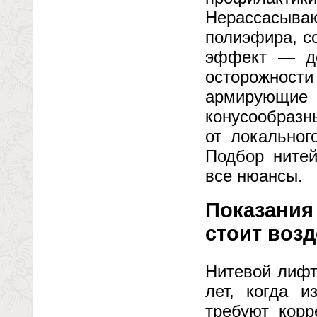
Нерассасыва
полиэфира, с
эффект — до
осторожности
армирующие
конусообразн
от локальног
Подбор нитей
все нюансы.
Показания 
стоит воз
Нитевой лифт
лет, когда 
требуют корр