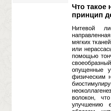
Что такое 
принцип д
Нитевой ли
направленна
мягких ткане
или нерассас
помощью тонч
своеобразны
опущенные у
физическим 
биостимулир
неоколлагене
волокон, чт
улучшению е