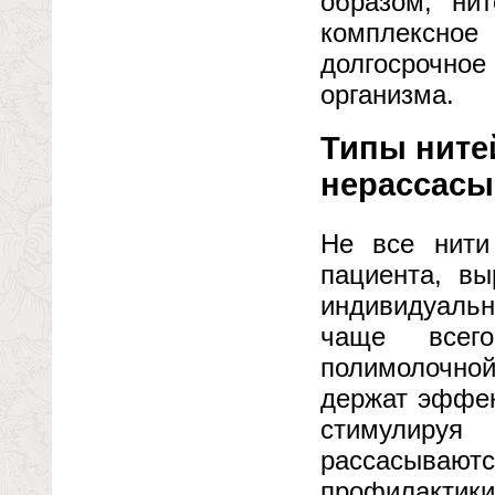
образом, ни
комплексно
долгосрочно
организма.
Типы ните
нерассасы
Не все нити
пациента, вы
индивидуальн
чаще всего
полимолочной
держат эффек
стимулируя
рассасываютс
профилактик