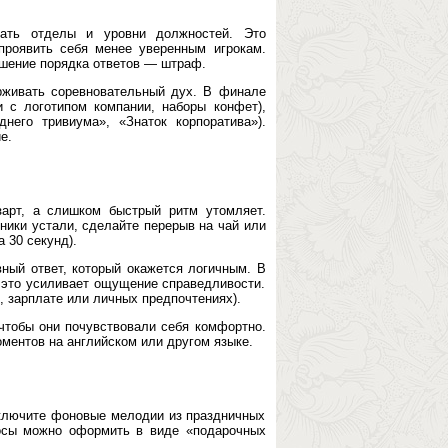
шать отделы и уровни должностей. Это
проявить себя менее уверенным игрокам.
ушение порядка ответов — штраф.
рживать соревновательный дух. В финале
 с логотипом компании, наборы конфет),
него тривиума», «Знаток корпоратива»).
е.
арт, а слишком быстрый ритм утомляет.
ники устали, сделайте перерыв на чай или
 30 секунд).
вный ответ, который окажется логичным. В
 это усиливает ощущение справедливости.
е, зарплате или личных предпочтениях).
 чтобы они почувствовали себя комфортно.
ментов на английском или другом языке.
включите фоновые мелодии из праздничных
росы можно оформить в виде «подарочных