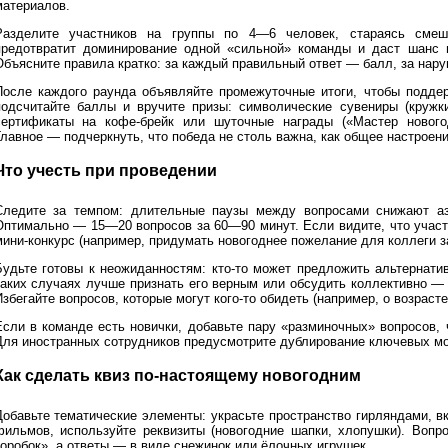
материалов.
Разделите участников на группы по 4—6 человек, стараясь сме
предотвратит доминирование одной «сильной» команды и даст шанс 
Объясните правила кратко: за каждый правильный ответ — балл, за нар
После каждого раунда объявляйте промежуточные итоги, чтобы подде
подсчитайте баллы и вручите призы: символические сувениры (кружки
сертификаты на кофе-брейк или шуточные награды («Мастер новогод
Главное — подчеркнуть, что победа не столь важна, как общее настроени
Что учесть при проведении
Следите за темпом: длительные паузы между вопросами снижают аз
Оптимально — 15—20 вопросов за 60—90 минут. Если видите, что участ
мини-конкурс (например, придумать новогоднее пожелание для коллеги за
Будьте готовы к неожиданностям: кто-то может предложить альтернати
таких случаях лучше признать его верным или обсудить коллективно —
збегайте вопросов, которые могут кого-то обидеть (например, о возраст
Если в команде есть новички, добавьте пару «разминочных» вопросов,
Для иностранных сотрудников предусмотрите дублирование ключевых мо
Как сделать квиз по-настоящему новогодним
Добавьте тематические элементы: украсьте пространство гирляндами, 
фильмов, используйте реквизиты (новогодние шапки, хлопушки). Воп
коробок», а ответы — в виде снежинок или ёлочных игрушек.