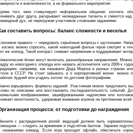
камерности и вовлечённости, а не формального мероприятия.
Кроме того, квиз стимулирует неформальное общение: коллеги, о
понимать друг друга, раскрывают неожиданные таланты и смеются над
командный дух, не перегружая участников сложными заданиями.
Как составить вопросы: баланс сложности и веселья
Ключевое правило — чередовать серьёзные вопросы с шуточными. Напри
в космос можно спросить, какой новогодний фильм герои смотрят в тече
тот же эпизод. Такой контраст снимает напряжение и поддерживает интер
Тематические блоки могут включать разнообразные направления. Можно
кадру из новогоднего эпизода или назвать исполнителя хита 2000-х год
традициях: например, как называли Деда Мороза в разных странах ил
столе в СССР. Не стоит забывать и о корпоративной жизни: можно п
рабочих будней или угадать коллег по детским фотографиям.
Важно варьировать форматы заданий. Участникам можно предложить выб
слово по описанию или восстановить последовательность событий. Дл
размытыми изображениями, зашифрованными надписями или коллажа
снижает монотонность, удерживая внимание игроков на протяжении всей 
Организация процесса: от подготовки до награждения
Начните с распределения ролей: ведущий должен быть харизматичны
помощник — следить за временем и подсчётом баллов. Заранее подготов
с названиями команд. Если игра проходит офлайн, обеспечьте хоро