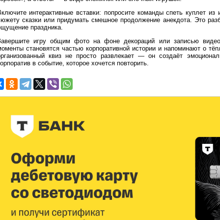
Включите интерактивные вставки: попросите команды спеть куплет из 
сюжету сказки или придумать смешное продолжение анекдота. Это разб
ощущение праздника.
Завершите игру общим фото на фоне декораций или записью видеоп
моменты становятся частью корпоративной истории и напоминают о тёп
организованный квиз не просто развлекает — он создаёт эмоциона
орпоратив в событие, которое хочется повторить.