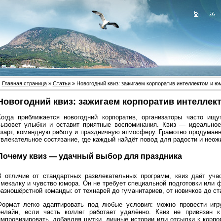
Главная страница
»
Статьи
» Новогодний квиз: зажигаем корпоратив интеллектом и 
Новогодний квиз: зажигаем корпоратив интеллек
Когда приближается новогодний корпоратив, организаторы часто ищу
вызовет улыбки и оставит приятные воспоминания. Квиз — идеальное
азарт, командную работу и праздничную атмосферу. Грамотно продуман
увлекательное состязание, где каждый найдёт повод для радости и неож
Почему квиз — удачный выбор для праздника
В отличие от стандартных развлекательных программ, квиз даёт уча
смекалку и чувство юмора. Он не требует специальной подготовки или 
разношёрстной команды: от технарей до гуманитариев, от новичков до с
Формат легко адаптировать под любые условия: можно провести игр
онлайн, если часть коллег работает удалённо. Квиз не привязан
импровизировать, добавляя шутки, личные истории или отсылки к корп