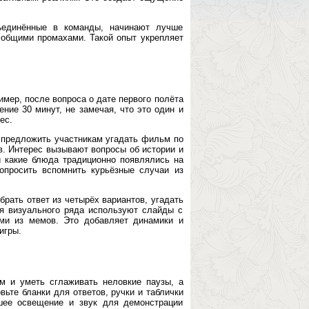
бъединённые в команды, начинают лучше
 общими промахами. Такой опыт укрепляет
мер, после вопроса о дате первого полёта
ние 30 минут, не замечая, что это один и
ес.
 предложить участникам угадать фильм по
ов. Интерес вызывают вопросы об истории и
и какие блюда традиционно появлялись на
опросить вспомнить курьёзные случаи из
рать ответ из четырёх вариантов, угадать
я визуального ряда используют слайды с
ми из мемов. Это добавляет динамики и
игры.
м и уметь сглаживать неловкие паузы, а
ьте бланки для ответов, ручки и таблички
шее освещение и звук для демонстрации