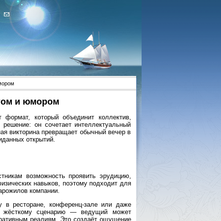
юмором
том и юмором
т формат, который объединит коллектив,
 решение: он сочетает интеллектуальный
ная викторина превращает обычный вечер в
иданных открытий.
стникам возможность проявить эрудицию,
физических навыков, поэтому подходит для
тарожилов компании.
у в ресторане, конференц-зале или даже
 к жёсткому сценарию — ведущий может
оративным реалиям. Это создаёт ощущение