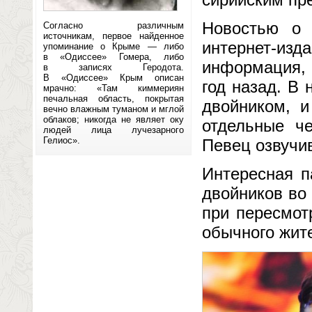
Новостью о 
Согласно различным
источникам, первое найденное
интернет-изд
упоминание о Крыме — либо
в «Одиссее» Гомера, либо
информация, 
в записях Геродота.
В «Одиссее» Крым описан
год назад. В 
мрачно: «Там киммериян
печальная область, покрытая
двойником, и
вечно влажным туманом и мглой
облаков; никогда не являет оку
отдельные че
людей лица лучезарного
Гелиос».
Певец озвучи
Интересная п
двойников во
при пересмот
обычного жит