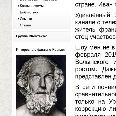
стране. Иван 
Карты и схемы
Библиотека
Удивлённый 
Ссылки
канале с тел
Статьи
житель франц
отец участво
Группа ВКонтакте:
Шоу-мен не в
Интересные факты о Крыме:
февраля 201
Волынского 
ростом. Даж
представлен 
В сети появи
сравнительно
только на Ур
коррекцию ли
сирийским пр