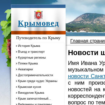
Крымовед
Путеводитель по Крыму
Главная страни
История Крыма
Новости ш
Въезд и транспорт
Курортные регионы
Имя Ивана Ур
Пляжи Крыма
музыкальном
Аквапарки
новости Санк
Достопримечательности
Крым среди чудес Украины
с ним произ
Крымская кухня
новостей на 
Виноделие Крыма
корреспонде
Крым запечатлённый...
вопрос по те
Вебкамеры и панорамы