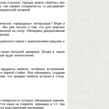
упов и колонн. Однако можно обойтись без
, как говорят специалисты, «с расшивкой»
пециальной затиркой.
тических «природных» интерьерах? Море и
. Мы уже писали о том, что для морских
женной на сетку. Облицовка декоративным
рьера.
цовочного камня с вкраплениями ракушек и
строен большой аквариум. Входя в такую
ным будет впечатление.
предметы мебели, особенно встроенной.
 и барной стойки. Или облицевать гладким
ние, что предмет мебели встроен в стену.
я поверхность которых облицована камнем,
ся чаще на лоджиях, верандах и т.п. при
тся родственными материями.