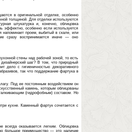
аются в оригинальной отделке, особенно
ичной толщиной. Для отделки используются
рная штукатурка и, конечно, облицовка
нь эффектно, особенно если используется
я напоминает проем, выбитый в скале, или
ие сразу воспринимается иначе — оно
ухонной стены над рабочей зоной, то есть
 дизайнерский шаг? В том, что природный
оит дело с гигиеничностью декоративного
абразивов, так что поддержание фартука в
влагу. Под ее постоянным воздействием он
скусственный камень, которым облицованы
талкивающим (гидрофобным) составом. Но
нтри кухне. Каменный фартук сочетается с
.
е всегда оказывается легким. Облицовка
дно большое преимущество — это наличие