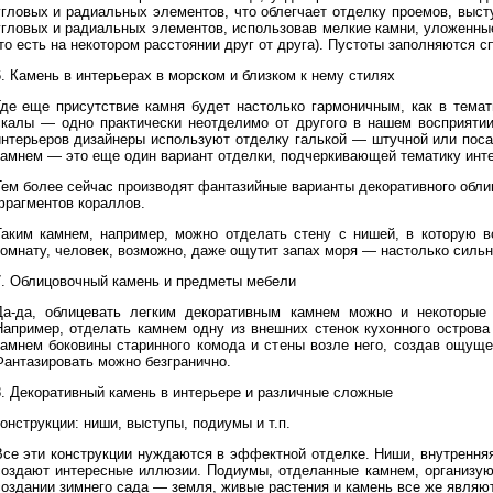
угловых и радиальных элементов, что облегчает отделку проемов, выст
угловых и радиальных элементов, использовав мелкие камни, уложенные
то есть на некотором расстоянии друг от друга). Пустоты заполняются с
6. Камень в интерьерах в морском и близком к нему стилях
Где еще присутствие камня будет настолько гармоничным, как в тема
скалы — одно практически неотделимо от другого в нашем восприятии
интерьеров дизайнеры используют отделку галькой — штучной или поса
камнем — это еще один вариант отделки, подчеркивающей тематику инте
Тем более сейчас производят фантазийные варианты декоративного обли
фрагментов кораллов.
Таким камнем, например, можно отделать стену с нишей, в которую в
комнату, человек, возможно, даже ощутит запах моря — настолько силь
7. Облицовочный камень и предметы мебели
Да-да, облицевать легким декоративным камнем можно и некоторые 
Например, отделать камнем одну из внешних стенок кухонного острова
камнем боковины старинного комода и стены возле него, создав ощуще
Фантазировать можно безгранично.
8. Декоративный камень в интерьере и различные сложные
онструкции: ниши, выступы, подиумы и т.п.
Все эти конструкции нуждаются в эффектной отделке. Ниши, внутрення
создают интересные иллюзии. Подиумы, отделанные камнем, организуют
создании зимнего сада — земля, живые растения и камень все же являю