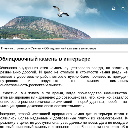
Главная страница
»
Статьи
» Облицовочный камень в интерьере
Облицовочный камень в интерьере
Облицовка внутренних стен камнем существовала всегда, но вплоть д
чрезвычайно дорогой. И дело не столько в стоимости камня (ведь не
сколько в дороговизне работ, которые нужно было произвести, прежде 
внутренних и наружных стен камнем симворилизи
основательность,респектабельность.
К счастью, мы живем в то время, когда производство большинства
автоматизировано или доведено до совершенства, что, конечно, сказалос
появилось огромное количество имитаций — порой удачных, порой — не о
имитация давно доказала свою состоятельность.
Наверное, первой имитацией природного камня для интерьера стала к
появились более надежные и долговечные плитки из керамогранита. Ко
прежнему в цене, но доступна она, увы, далеко не всем. Да и не всегда
тяжелый природный камень в интерьере — особенно если речь идет об о