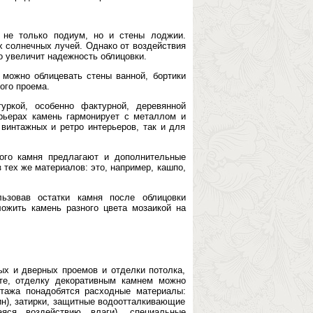
 не только подиум, но и стены лоджии.
х солнечных лучей. Однако от воздействия
о увеличит надежность облицовки.
можно облицевать стены ванной, бортики
ого проема.
уркой, особенно фактурной, деревянной
рьерах камень гармонирует с металлом и
винтажных и ретро интерьеров, так и для
ного камня предлагают и дополнительные
 тех же материалов: это, например, кашпо,
ьзовав остатки камня после облицовки
ожить камень разного цвета мозаикой на
ых и дверных проемов и отделки потолка,
те, отделку декоративным камнем можно
нтажа понадобятся расходные материалы:
ин), затирки, защитные водоотталкивающие
аяся воздействию влаги), специальные