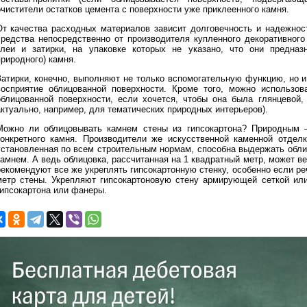
очистители остатков цемента с поверхности уже приклеенного камня.
От качества расходных материалов зависит долговечность и надежнос
средства непосредственно от производителя купленного декоративного
клеи и затирки, на упаковке которых не указано, что они предназ
риродного) камня.
Затирки, конечно, выполняют не только вспомогательную функцию, но и
восприятие облицованной поверхности. Кроме того, можно использо
облицованной поверхности, если хочется, чтобы она была глянцевой,
актуально, например, для тематических природных интерьеров).
Можно ли облицовывать камнем стены из гипсокартона? Природным —
конкретного камня. Производители же искусственной каменной отделк
установленная по всем строительным нормам, способна выдержать обл
амнем. А ведь облицовка, рассчитанная на 1 квадратный метр, может вес
рекомендуют все же укреплять гипсокартонную стенку, особенно если реч
метр стены. Укрепляют гипсокартоновую стену армирующей сеткой ил
гипсокартона или фанеры.