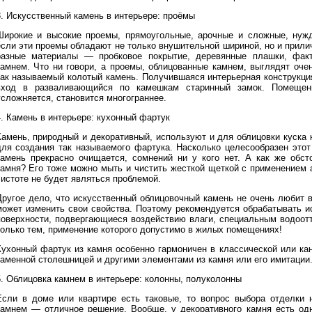
3. Искусственный камень в интерьере: проёмы
Широкие и высокие проемы, прямоугольные, арочные и сложные, нужд
если эти проемы обладают не только внушительной шириной, но и прил
разные материалы — пробковое покрытие, деревянные плашки, факту
камнем. Что ни говори, а проемы, облицованные камнем, выглядят оче
так называемый колотый камень. Получившаяся интерьерная конструкци
вход в разваливающийся по камешкам старинный замок. Помещен
усложняется, становится многограннее.
4. Камень в интерьере: кухонный фартук
Камень, природный и декоративный, используют и для облицовки куска к
для создания так называемого фартука. Насколько целесообразен этот
камень прекрасно очищается, сомнений ни у кого нет. А как же обст
камня? Его тоже можно мыть и чистить жесткой щеткой с применением 
чистоте не будет являться проблемой.
Другое дело, что искусственный облицовочный камень не очень любит 
может изменить свои свойства. Поэтому рекомендуется обрабатывать и
поверхности, подвергающиеся воздействию влаги, специальным водоот
только тем, применение которого допустимо в жилых помещениях!
Кухонный фартук из камня особенно гармоничен в классической или ка
каменной столешницей и другими элементами из камня или его имитации
5. Облицовка камнем в интерьере: колонны, полуколонны
Если в доме или квартире есть таковые, то вопрос выбора отделки н
камнем — отличное решение. Вообще, у декоративного камня есть о