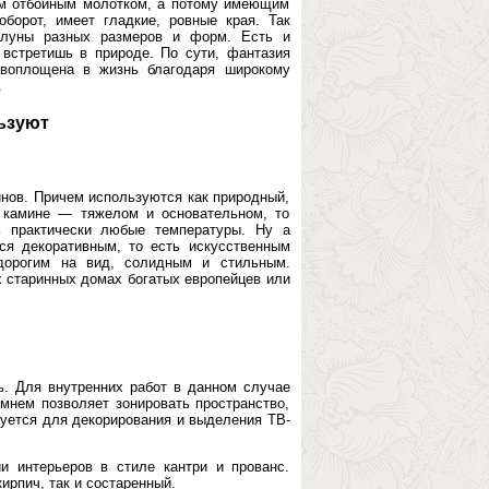
ым отбойным молотком, а потому имеющим
борот, имеет гладкие, ровные края. Так
алуны разных размеров и форм. Есть и
встретишь в природе. По сути, фантазия
 воплощена в жизнь благодаря широкому
.
льзуют
инов. Причем используются как природный,
 камине — тяжелом и основательном, то
ь практически любые температуры. Ну а
ся декоративным, то есть искусственным
дорогим на вид, солидным и стильным.
 старинных домах богатых европейцев или
. Для внутренних работ в данном случае
мнем позволяет зонировать пространство,
зуется для декорирования и выделения ТВ-
и интерьеров в стиле кантри и прованс.
ирпич, так и состаренный.