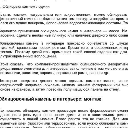
9. Облицовка камнем лоджии
Кстати, камнем, натуральным или искусственным, можно облицевать
Декоративный камень не боится низких температур и воздействия прямы
влаги его лучше поберечь, использовав водоотталкивающие составы. Эт
Вариантов применения облицовочного камня в интерьере — масса. Им 
бассейна, сделать необычный плинтус или наличник дверного либо оконн
Облицовочный камень в интерьере прекрасно сочетается со штукат
отделкой, крашеными поверхностями. Кроме того, в современных инте
стеклом. Поэтому дизайнеры применяют такой способ отделки как для 
ультрасовременных воплощений.
Стоит сказать, что компании-производители облицовочного декоратив
декоративные элементы для интерьера, выполненные в том же стиле и из
ветильники, капители, карнизы, зеркальные рамы, панно и др.
Некоторые предметы декора можно сделать самостоятельно, испол
поверхностей: например, обклеить мелким камнем фоторамки или выл
основе из фанеры, а затем повесить получившуюся панель на стену.
Облицовочный камень в интерьере: монтаж
Как правило, облицовку камнем производят после формирования оконн
однако если речь идет не о новом доме и не о капитальном ремон
осуществить в любой момент. Благо работа эта не грязная. Для мо
цементный клей (простой или термостойкий, если нужно облицевать кам
составы-пропитки (если облицовывается поверхность, подвергающ