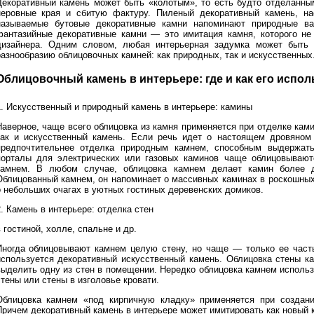
Декоративный камень может быть «колотым», то есть будто отделанн
неровные края и сбитую фактуру. Пиленый декоративный камень, нао
называемые бутовые декоративные камни напоминают природные в
фантазийные декоративные камни — это имитация камня, которого не 
дизайнера. Одним словом, любая интерьерная задумка может быть
разнообразию облицовочных камней: как природных, так и искусственных
Облицовочный камень в интерьере: где и как его испо
1. Искусственный и природный камень в интерьере: камины
Наверное, чаще всего облицовка из камня применяется при отделке кам
так и искусственный камень. Если речь идет о настоящем дровяном
предпочтительнее отделка природным камнем, способным выдержат
порталы для электрических или газовых каминов чаще облицовывают
камнем. В любом случае, облицовка камнем делает камин более 
Облицованный камнем, он напоминает о массивных каминах в роскошных
о небольших очагах в уютных гостиных деревенских домиков.
. Камень в интерьере: отделка стен
 гостиной, холле, спальне и др.
Иногда облицовывают камнем целую стену, но чаще — только ее часть
используется декоративный искусственный камень. Облицовка стены ка
выделить одну из стен в помещении. Нередко облицовка камнем исполь
тены или стены в изголовье кровати.
Облицовка камнем «под кирпичную кладку» применяется при создани
Причем декоративный камень в интерьере может имитировать как новый к