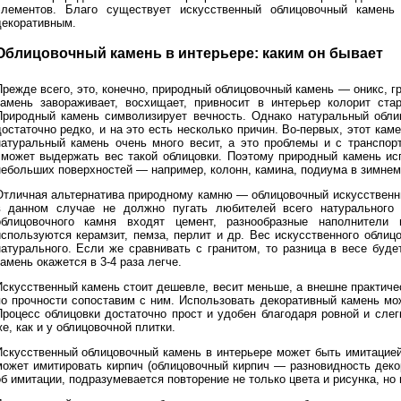
элементов. Благо существует искусственный облицовочный камень
декоративным.
Облицовочный камень в интерьере: каким он бывает
Прежде всего, это, конечно, природный облицовочный камень — оникс, гр
камень завораживает, восхищает, привносит в интерьер колорит ста
Природный камень символизирует вечность. Однако натуральный обли
достаточно редко, и на это есть несколько причин. Во-первых, этот кам
натуральный камень очень много весит, а это проблемы и с транспор
сможет выдержать вес такой облицовки. Поэтому природный камень ис
небольших поверхностей — например, колонн, камина, подиума в зимнем 
Отличная альтернатива природному камню — облицовочный искусственн
в данном случае не должно пугать любителей всего натурального и
облицовочного камня входят цемент, разнообразные наполнители 
используются керамзит, пемза, перлит и др. Вес искусственного облиц
натурального. Если же сравнивать с гранитом, то разница в весе буд
амень окажется в 3-4 раза легче.
Искусственный камень стоит дешевле, весит меньше, а внешне практичес
по прочности сопоставим с ним. Использовать декоративный камень мо
Процесс облицовки достаточно прост и удобен благодаря ровной и сле
е, как и у облицовочной плитки.
Искусственный облицовочный камень в интерьере может быть имитацией
может имитировать кирпич (облицовочный кирпич — разновидность декор
б имитации, подразумевается повторение не только цвета и рисунка, но