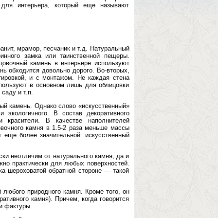
 для интерьера, который еще называют
анит, мрамор, песчаник и т.д. Натуральный
ринного замка или таинственной пещеры.
цовочный камень в интерьере используют
ень обходится довольно дорого. Во-вторых,
тировкой, и с монтажом. Не каждая стена
пользуют в основном лишь для облицовки
саду и т.п.
ый камень. Однако слово «искусственный»
 экологичного. В состав декоративного
и красители. В качестве наполнителей
овочного камня в 1.5-2 раза меньше массы
ет еще более значительной: искусственный
ки неотличим от натурального камня, да и
жно практически для любых поверхностей.
гка шероховатой обратной стороне — такой
 любого природного камня. Кроме того, он
ативного камня). Причем, когда говорится
 и фактуры.