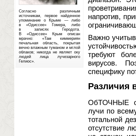
проветривани
Согласно различным
напротив, пр
источникам, первое найденное
упоминание о Крыме — либо
ограничивающ
в «Одиссее» Гомера, либо
в записях Геродота.
В «Одиссее» Крым описан
Важно учитыв
мрачно: «Там киммериян
печальная область, покрытая
устойчивост
вечно влажным туманом и мглой
облаков; никогда не являет оку
требуют бол
людей лица лучезарного
Гелиос».
вирусов. П
специфику пот
Различия 
ОбТОЧНЫЕ об
лучи по всем
тотальной де
отсутствие л