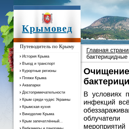
Крымовед
Путеводитель по Крыму
Главная страни
бактерицидные 
История Крыма
Въезд и транспорт
Очищение 
Курортные регионы
Пляжи Крыма
бактериц
Аквапарки
Достопримечательности
В условиях 
Крым среди чудес Украины
инфекций всё
Крымская кухня
обеззаражив
Виноделие Крыма
облучатели
Крым запечатлённый...
мероприят
Вебкамеры и панорамы