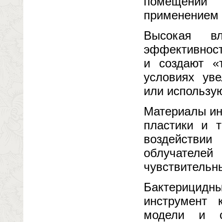
помещений 
применением 
Высокая в
эффективност
и создают «
условиях ув
или использу
Материалы ин
пластики и 
воздействи
облучател
чувствительны
Бактерицидн
инструмент 
модели и с