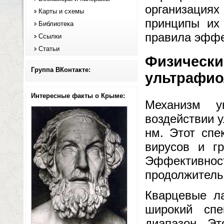
организация
Карты и схемы
принципы их
Библиотека
правила эффе
Ссылки
Статьи
Физически
Группа ВКонтакте:
ультрафио
Интересные факты о Крыме:
Механизм у
воздействии 
нм. Этот спе
вирусов и г
Эффективно
продолжительн
Кварцевые ла
широкий спе
диапазон. Эт