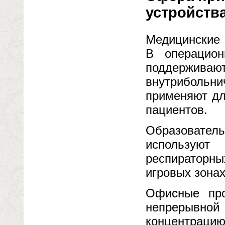
устройств
Медицинские 
В операцион
поддержива
внутрибольн
применяют дл
пациентов.
Образовате
используют
респираторн
игровых зонах
Офисные про
непрерывно
концентраци