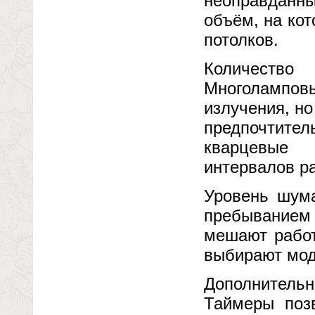
неоправданн
объём, на ко
потолков.
Количество
Многолампов
излучения, н
предпочтител
кварцевые 
интервалов р
Уровень шум
пребыванием
мешают работ
выбирают мо
Дополнительн
Таймеры позв