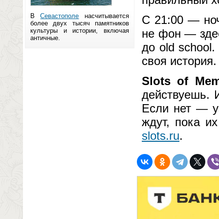
В
Севастополе
насчитывается
С 21:00 — но
более двух тысяч памятников
культуры и истории, включая
не фон — здес
античные.
до old schoo
своя история.
Slots of Me
действуешь. 
Если нет — у
ждут, пока и
slots.ru
.