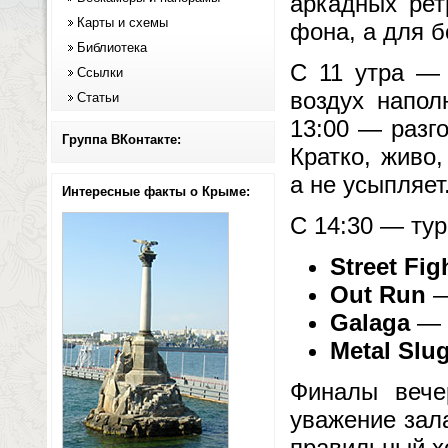
аркадных рет
Карты и схемы
фона, а для б
Библиотека
С 11 утра — 
Ссылки
воздух напол
Статьи
13:00 — разго
Группа ВКонтакте:
Кратко, живо,
а не усыпляет
Интересные факты о Крыме:
С 14:30 — тур
Street Figh
Out Run
—
Galaga
— т
Metal Slu
Финалы вече
уважение зала
правильный х