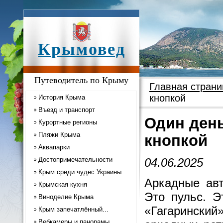
Крымовед
Путеводитель по Крыму
Главная страни
кнопкой
История Крыма
Въезд и транспорт
Один день
Курортные регионы
Пляжи Крыма
кнопкой
Аквапарки
Достопримечательности
04.06.2025
Крым среди чудес Украины
Аркадные авт
Крымская кухня
Это пульс. Э
Виноделие Крыма
«Гагарински
Крым запечатлённый...
Вебкамеры и панорамы