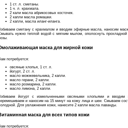
1 ст. л. сметаны.
1 ч. л. крахмала.
2 кали масла абрикосовых косточек.
2 капли масла ромашки.
2 капли, масла иланг-иланга.
Взбиваем сметану с крахмалом и вводим эфирные масла, наносим маску
Смывать нужно теплой водой с мягким мылом, ополоснуть прохладной 
розы.
Омолаживающая маска для жирной кожи
Вам потребуется:
овсяные хлопья, 1 ст. л.
йогурт, 2 ст. л.
масло можжевельника, 2 капли.
масло герани, 2 капли.
масло розмарина, 2 капли.
масло лимона, 2 капли.
Взбиваем йогурт с измельченными овсяными хлопьями и вводим
перемешиваем и наносим на 15 минут на кожу лица и шеи. Смываем сос
холодной. Для увлажнения кожи, нанесите 2 капли масла лаванды.
Витаминная маска для всех типов кожи
Вам потребуется: