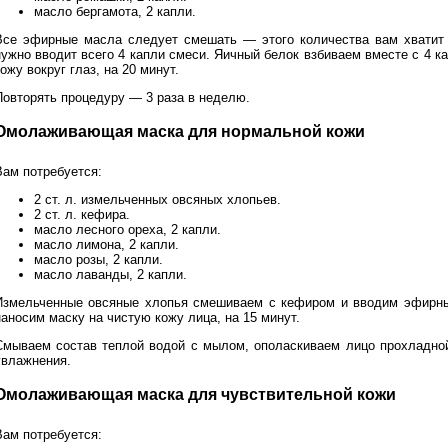
масло бергамота, 2 капли.
Все эфирные масла следует смешать — этого количества вам хватит н
нужно вводит всего 4 капли смеси. Яичный белок взбиваем вместе с 4 
ожу вокруг глаз, на 20 минут.
Повторять процедуру — 3 раза в неделю.
Омолаживающая маска для нормальной кожи
Вам потребуется:
2 ст. л. измельченных овсяных хлопьев.
2 ст. л. кефира.
масло лесного ореха, 2 капли.
масло лимона, 2 капли.
масло розы, 2 капли.
масло лаванды, 2 капли.
Измельченные овсяные хлопья смешиваем с кефиром и вводим эфирны
наносим маску на чистую кожу лица, на 15 минут.
Смываем состав теплой водой с мылом, ополаскиваем лицо прохладной
увлажнения.
Омолаживающая маска для чувствительной кожи
Вам потребуется: