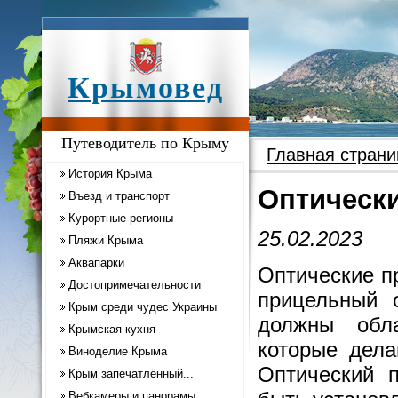
Крымовед
Путеводитель по Крыму
Главная страни
История Крыма
Оптическ
Въезд и транспорт
Курортные регионы
25.02.2023
Пляжи Крыма
Аквапарки
Оптические п
Достопримечательности
прицельный 
Крым среди чудес Украины
должны обла
Крымская кухня
которые дела
Виноделие Крыма
Оптический п
Крым запечатлённый...
Вебкамеры и панорамы