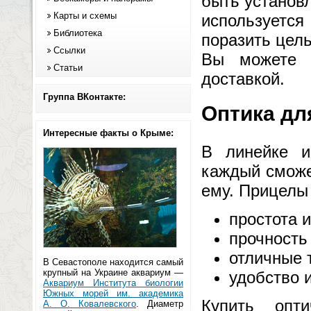
быть установ
Карты и схемы
используется
Библиотека
поразить цель
Ссылки
Вы может
Статьи
доставкой.
Группа ВКонтакте:
Оптика дл
Интересные факты о Крыме:
В линейке и
каждый сможе
ему. Прицелы
простота и
прочность
отличные 
В Севастополе находится самый
крупный на Украине аквариум —
удобство 
Аквариум Института биологии
Южных морей им. академика
Купить опт
А. О. Ковалевского
. Диаметр