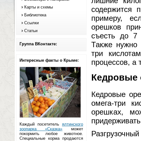
лишние кило
Карты и схемы
содержится п
Библиотека
примеру, ес
Ссылки
орешков прин
Статьи
съесть до 7 
Также нужно 
Группа ВКонтакте:
три кислота
Интересные факты о Крыме:
процессов, а 
Кедровые 
Кедровые оре
омега-три к
орешках, мо
придерживать
Каждый посетитель
ялтинского
зоопарка «Сказка»
может
Разгрузочн
покормить любое животное.
Специальные корма продаются