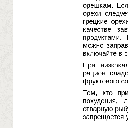
орешкам. Есл
орехи следуе
грецкие орех
качестве за
продуктами. 
можно заправ
включайте в 
При низкока
рацион слад
фруктового со
Тем, кто пр
похудения, 
отварную рыбу
запрещается 