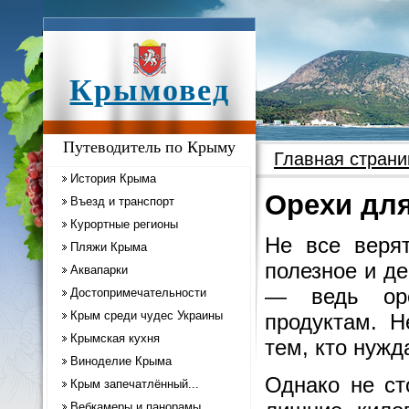
Крымовед
Путеводитель по Крыму
Главная страни
История Крыма
Орехи дл
Въезд и транспорт
Курортные регионы
Не все веря
Пляжи Крыма
полезное и д
Аквапарки
— ведь оре
Достопримечательности
Крым среди чудес Украины
продуктам. Н
Крымская кухня
тем, кто нужд
Виноделие Крыма
Однако не ст
Крым запечатлённый...
Вебкамеры и панорамы