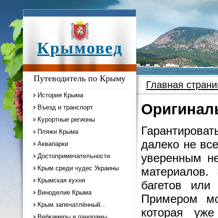
Крымовед
Путеводитель по Крыму
Главная страни
История Крыма
Оригинал
Въезд и транспорт
Курортные регионы
Гарантироват
Пляжи Крыма
далеко не вс
Аквапарки
уверенным не
Достопримечательности
Крым среди чудес Украины
материалов. 
Крымская кухня
багетов или
Виноделие Крыма
Примером мо
Крым запечатлённый...
которая уже
Вебкамеры и панорамы