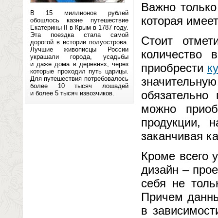
Важно только
В 15 миллионов рублей
которая имеет
обошлось казне путешествие
Екатерины II в Крым в 1787 году.
Эта поездка стала самой
Стоит отмет
дорогой в истории полуострова.
Лучшие живописцы России
количество 
украшали города, усадьбы
и даже дома в деревнях, через
приобрести
к
которые проходил путь царицы.
Для путешествия потребовалось
значительн
более 10 тысяч лошадей
обязательно 
и более 5 тысяч извозчиков.
можно приоб
продукции, 
заканчивая ка
Кроме всего 
дизайн – про
себя не толь
Причем данны
в зависимост