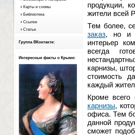
продукции, к
Карты и схемы
жители всей Р
Библиотека
Ссылки
Тем более, с
Статьи
заказ
, но и
интерьер ко
Группа ВКонтакте:
всегда гот
Интересные факты о Крыме:
нестандартн
карнизы, што
стоимость д
каждый жител
Кроме всего 
карнизы
, кот
офиса. Тем б
данной проду
сможет подоб