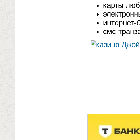
карты люб
электронн
интернет-б
смс-транз