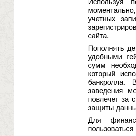
Используя п
моментально
учетных зап
зарегистриро
сайта.
Пополнять де
удобными ге
сумм необхо
который испо
банкролла. 
заведения мо
повлечет за 
защиты данны
Для финанс
пользоваться