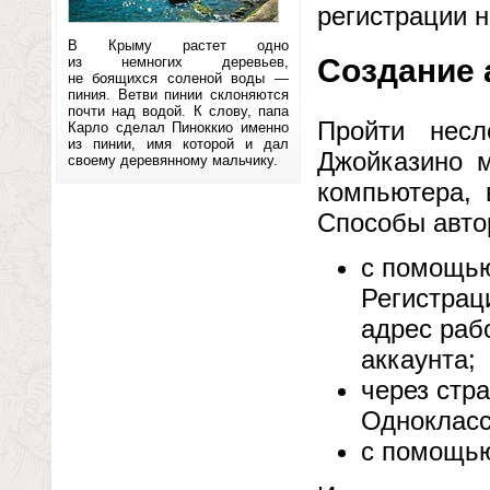
регистрации 
В Крыму растет одно
Создание 
из немногих деревьев,
не боящихся соленой воды —
пиния. Ветви пинии склоняются
почти над водой. К слову, папа
Пройти несл
Карло сделал Пиноккио именно
из пинии, имя которой и дал
Джойказино м
своему деревянному мальчику.
компьютера, 
Способы авто
с помощью
Регистрац
адрес раб
аккаунта;
через стра
Одноклассн
с помощью