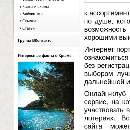
Карты и схемы
к ассортимент
Библиотека
по душе, кот
Ссылки
возможность 
Статьи
хорошими вы
Группа ВКонтакте:
Интернет-п
Интересные факты о Крыме:
ознакомиться
без регистра
выбором луч
дальнейшей и
Онлайн-клуб
сервис, на к
участвовать 
лотереях. В
сайта може