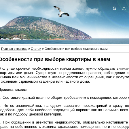
Главная страница
»
Статьи
» Особенности при выборе квартиры в наем
Особенности при выборе квартиры в наем
В случае срочной необходимости найма жилья, нужно обращать вниман
квартиры или дома. Существуют определенные правила, соблюдение ко
обмана или мошенничества в независимости от обращения, как к услуга
к хозяевам сдаваемой квартиры или частного дома.
Правила таковы:
1. Составьте краткий план по общим требованиям к помещению, которое х
2. Не останавливайтесь на одном варианте, просматривайте сразу не
подобрать для себя наиболее подходящий вариант как по наличию всех
ак и по подбору ценовой категории.
3. При обращении в агентство недвижимости, обязательно настаивайте
праве на собственность хозяина сдаваемого помещения, но и непосред