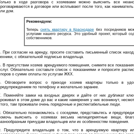
Только в ходе разговора с хозяевами можно выяснить все нюан
проговариваются в договоре или всплывают после того, как наниматель
или дом.
Рекомендуем:
Теперь
снять квартиру в Краснодаре
без посредников мож
услугами нашего ресурса. Это удобный проект, который с
собственников.
4. При согласии на аренду, просите составить письменный список нахо
техники, с обязательной подписью владельца.
5. В присутствии хозяев арендуемого помещения, снимите все показан
услуг. Обязательно составьте список с показаниями и попросите расп
споров о сумме оплаты по услугам ЖКХ.
6. Обговорите вопрос о приходе хозяев квартиры только в уд
предупреждением по телефону и желательно заранее.
7. Поменяйте замки на входных дверях и дайте от них дубликат ключ
проживал в этом доме до вас и какие намерения у них возникнут, несмо
этого, там проживали очень порядочные и респектабельные люди.
8. Обязательно познакомьтесь с соседями, представьтесь и предупред
помочь выяснить о хозяевах весьма нелицеприятные вещи, бла
разнообразным причудам владельцев или их особенностям поведения.
9. Предупредите владельцев о том, что в арендуемую квартиру ил