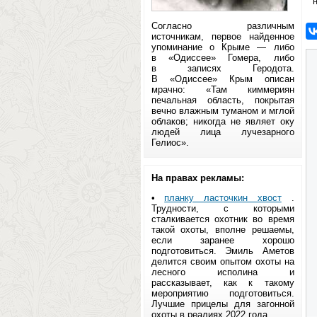
Согласно различным
источникам, первое найденное
упоминание о Крыме — либо
в «Одиссее» Гомера, либо
в записях Геродота.
В «Одиссее» Крым описан
мрачно: «Там киммериян
печальная область, покрытая
вечно влажным туманом и мглой
облаков; никогда не являет оку
людей лица лучезарного
Гелиос».
На правах рекламы:
•
планку ласточкин хвост
.
Трудности, с которыми
сталкивается охотник во время
такой охоты, вполне решаемы,
если заранее хорошо
подготовиться. Эмиль Аметов
делится своим опытом охоты на
лесного исполина и
рассказывает, как к такому
мероприятию подготовиться.
Лучшие прицелы для загонной
охоты в реалиях 2022 года.