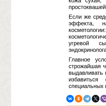
кожа сухая,
простоквашей
Если же сред
эффекта, н
косметоло
косметологи
угревой сы
эндокринолога
Главное ус
строжайшая ч
выдавливать 
избавиться
специальных 