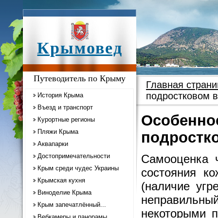
Крымовед
Путеводитель по Крыму
Главная страни
подростковом в
История Крыма
Въезд и транспорт
Особеннос
Курортные регионы
Пляжи Крыма
подростк
Аквапарки
Достопримечательности
Самооценка ч
Крым среди чудес Украины
состояния ко
Крымская кухня
(наличие угр
Виноделие Крыма
неправильный
Крым запечатлённый...
некоторыми п
Вебкамеры и панорамы