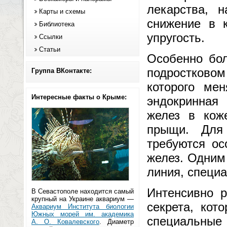
лекарства, 
Карты и схемы
снижение в к
Библиотека
упругость.
Ссылки
Статьи
Особенно бо
подростковом
Группа ВКонтакте:
которого мен
Интересные факты о Крыме:
эндокринная
желез в кож
прыщи. Для
требуются ос
желез. Одним 
линия, специа
Интенсивно 
В Севастополе находится самый
крупный на Украине аквариум —
секрета, кот
Аквариум Института биологии
Южных морей им. академика
специальные
А. О. Ковалевского
. Диаметр