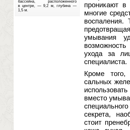
бассейна, расположенного
проникают в 
в центре, — 9,2 м, глубина —
1,5 м.
многие средс
воспаления. 
предотвращ
умывания у
возможность
ухода за ли
специалиста.
Кроме того,
сальных желе
использовать
вместо умыва
специального
секрета, нао
стоит пренеб