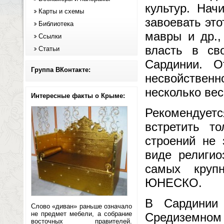
культур. Нач
Карты и схемы
завоевать эт
Библиотека
мавры и др.,
Ссылки
власть в св
Статьи
Сардинии. О
Группа ВКонтакте:
несвойствен
несколько вес
Интересные факты о Крыме:
Рекомендуетс
встретить т
строений не 
виде религио
самых круп
ЮНЕСКО.
В Сардинии
Слово «диван» раньше означало
не предмет мебели, а собрание
Средиземном
восточных правителей.