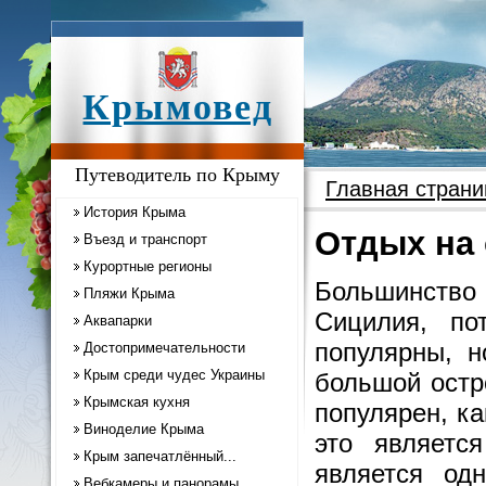
Крымовед
Путеводитель по Крыму
Главная страни
История Крыма
Отдых на 
Въезд и транспорт
Курортные регионы
Большинств
Пляжи Крыма
Сицилия, п
Аквапарки
популярны, н
Достопримечательности
Крым среди чудес Украины
большой остр
Крымская кухня
популярен, ка
Виноделие Крыма
это являетс
Крым запечатлённый...
является од
Вебкамеры и панорамы