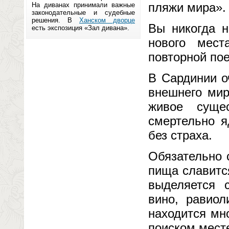
пляжи мира».
На диванах принимали важные
законодательные и судебные
решения. В
Ханском дворце
Вы никогда н
есть экспозиция «Зал дивана».
нового мест
повторной по
В Сардинии о
внешнего мир
живое суще
смертельно я
без страха.
Обязательно 
пища славитс
выделяется 
вино, равиол
находится мн
поиском месте