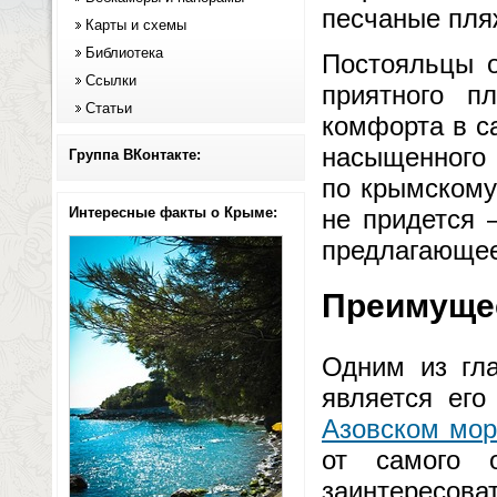
песчаные пля
Карты и схемы
Библиотека
Постояльцы о
Ссылки
приятного п
Статьи
комфорта в с
насыщенного 
Группа ВКонтакте:
по крымскому
Интересные факты о Крыме:
не придется 
предлагающее
Преимущес
Одним из гл
является ег
Азовском мо
от самого 
заинтересова