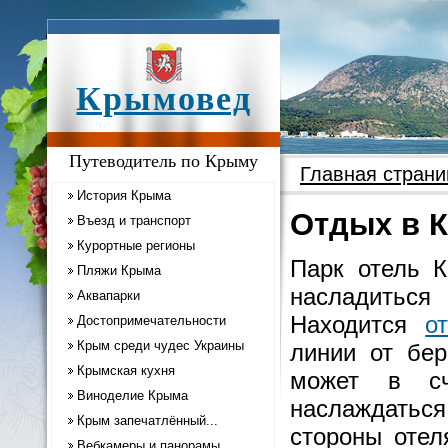
Крымовед
Путеводитель по Крыму
Главная страни
История Крыма
Отдых в 
Въезд и транспорт
Курортные регионы
Парк отель К
Пляжи Крыма
насладиться
Аквапарки
Находится
о
Достопримечательности
Крым среди чудес Украины
линии от бер
Крымская кухня
может в сч
Виноделие Крыма
наслаждаться
Крым запечатлённый...
стороны отел
Вебкамеры и панорамы