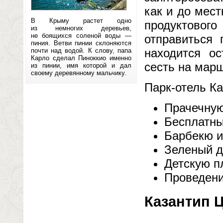
как и до мест
В Крыму растет одно
продуктовог
из немногих деревьев,
не боящихся соленой воды —
отправиться 
пиния. Ветви пинии склоняются
находится ос
почти над водой. К слову, папа
Карло сделал Пиноккио именно
сесть на марш
из пинии, имя которой и дал
своему деревянному мальчику.
Парк-отель К
Прачечную
Бесплатны
Барбекю и
Зеленый д
Детскую п
Проведени
Казантип Ц