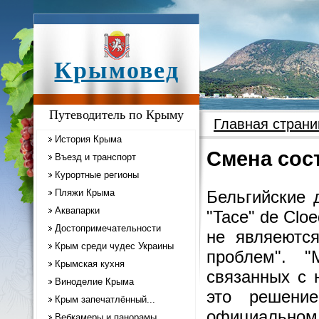
Крымовед
Путеводитель по Крыму
Главная страни
История Крыма
Смена сос
Въезд и транспорт
Курортные регионы
Пляжи Крыма
Бельгийские 
Аквапарки
"Tace" de Clo
Достопримечательности
не являеются
Крым среди чудес Украины
проблем". "
Крымская кухня
связанных с 
Виноделие Крыма
это решени
Крым запечатлённый...
официальном 
Вебкамеры и панорамы