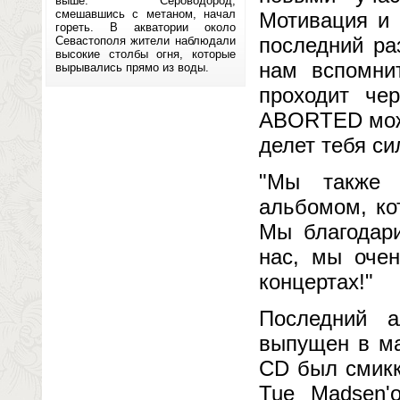
выше. Сероводород,
смешавшись с метаном, начал
Мотивация и 
гореть. В акватории около
последний ра
Севастополя жители наблюдали
высокие столбы огня, которые
нам вспомни
вырывались прямо из воды.
проходит че
ABORTED можн
делет тебя си
"Мы также 
альбомом, ко
Мы благодари
нас, мы оче
концертах!"
Последний а
выпущен в ма
CD был смикк
Tue Madsen