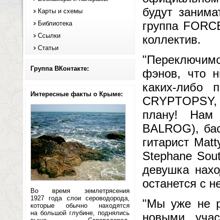
будут занима
Карты и схемы
группа FORCE
Библиотека
Ссылки
коллектив.
Статьи
"Переключимс
Группа ВКонтакте:
фэнов, что н
каких-либо 
Интересные факты о Крыме:
CRYPTOPSY,
плану! Нам
BALROG), бас
гитарист Mat
Stephane Sout
девушка нахо
останется с н
Во время землетрясения
1927 года слои сероводорода,
"Мы уже не р
которые обычно находятся
на большой глубине, поднялись
новыми учас