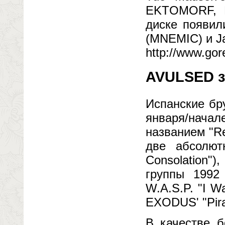
EKTOMORF, D
диске появил
(MNEMIC) и J
http://www.go
AVULSED з
Испанские бр
января/нача
названием "Re
две абсолют
Consolation"
группы 1992 
W.A.S.P. "I 
EXODUS' "Pir
В качестве б