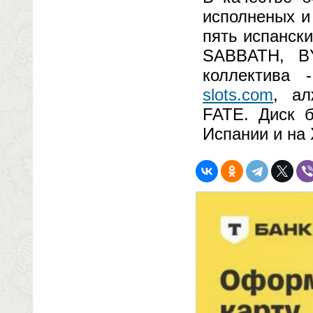
исполненых и
пять испанск
SABBATH, B
коллектива
slots.com
, а
FATE. Диск б
Испании и на 