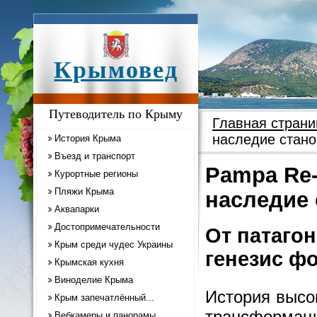
Крымовед
Путеводитель по Крыму
Главная страни
наследие стано
История Крыма
Въезд и транспорт
Pampa Re-
Курортные регионы
Пляжи Крыма
наследие 
Аквапарки
Достопримечательности
От патаго
Крым среди чудес Украины
генезис ф
Крымская кухня
Виноделие Крыма
История высо
Крым запечатлённый...
трансформа
Вебкамеры и панорамы