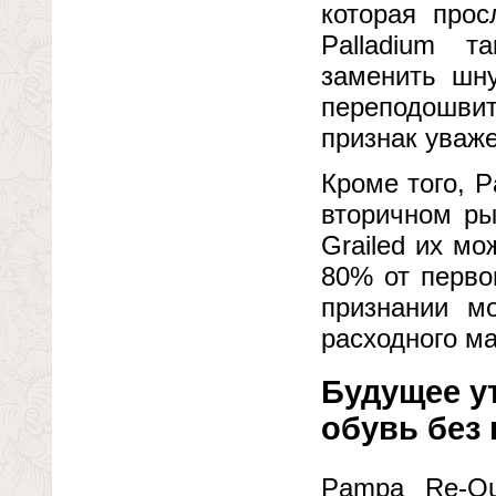
которая про
Palladium т
заменить шну
переподошви
признак уваже
Кроме того, P
вторичном рын
Grailed их м
80% от перво
признании мо
расходного м
Будущее у
обувь без
Pampa Re-Qu