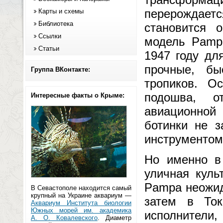
перерождае
Карты и схемы
Библиотека
становится 
Ссылки
модель Pampa
Статьи
1947 году дл
прочные, б
Группа ВКонтакте:
тропиков. О
подошва, о
Интересные факты о Крыме:
авиационной
ботинки не 
инструментом
Но именно в 
уличная куль
Pampa неожид
В Севастополе находится самый
крупный на Украине аквариум —
затем в Ток
Аквариум Института биологии
Южных морей им. академика
исполнители,
А. О. Ковалевского
. Диаметр