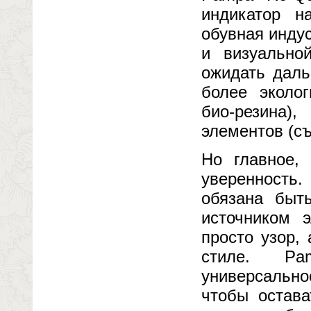
индикатор н
обувная индус
и визуально
ожидать даль
более эколог
био-резина)
элементов (с
Но главное,
уверенность.
обязана быт
источником э
просто узор,
стиле. Pa
универсально
чтобы остав