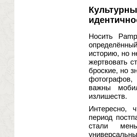
Культурный
идентично
Носить Pamp
определённый
историю, но н
жертвовать с
броские, но 
фотографов,
важны мобил
излишеств.
Интересно, 
период постп
стали мен
универсальн