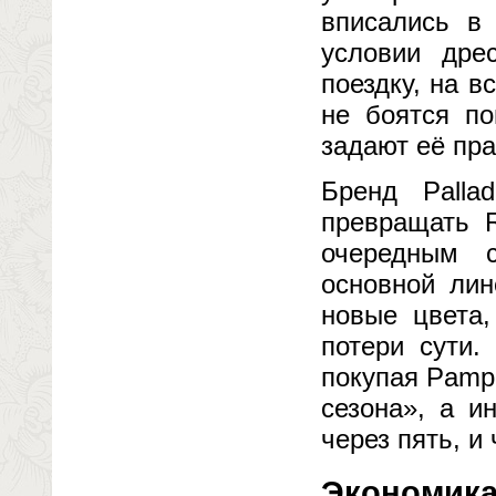
вписались в
условии дрес
поездку, на в
не боятся п
задают её пра
Бренд Palla
превращать R
очередным с
основной лин
новые цвета,
потери сути.
покупая Pampa
сезона», а и
через пять, и 
Экономика 