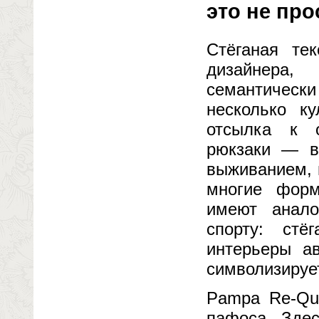
это не про
Стёганая те
дизайнера,
семантичес
несколько ку
отсылка к ou
рюкзаки — в
выживанием, 
многие форм
имеют анало
спорту: стё
интерьеры ав
символизирует
Pampa Re-Qui
пафоса. Здес