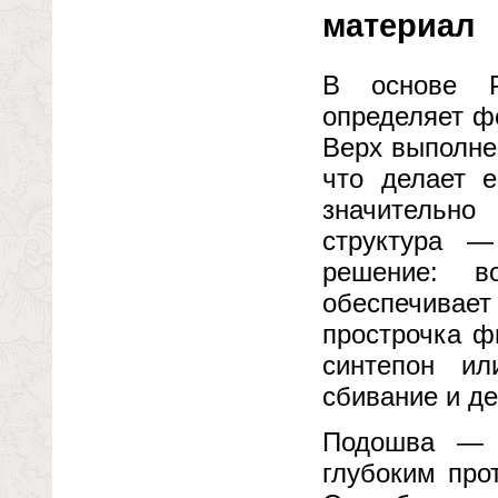
материал
В основе P
определяет ф
Верх выполне
что делает 
значительно 
структура 
решение: в
обеспечивает
прострочка ф
синтепон ил
сбивание и д
Подошва — к
глубоким про