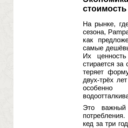
стоимость
На рынке, гд
сезона, Pamp
как предлож
самые дешёвы
Их ценность
стирается за 
теряет форму
двух-трёх ле
особенно
водоотталкив
Это важный 
потребления.
кед за три го