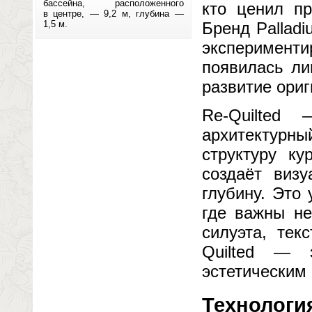
бассейна, расположенного
кто ценил пр
в центре, — 9,2 м, глубина —
1,5 м.
Бренд Pallad
эксперименти
появилась ли
развитие ориг
Re-Quilted
архитектурны
структуру к
создаёт визу
глубину. Это
где важны не
силуэта, тек
Quilted — 
эстетическим
Технология