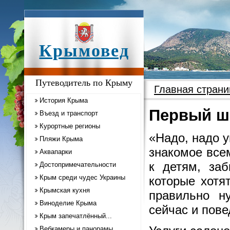
Крымовед
Путеводитель по Крыму
Главная страни
История Крыма
Первый ша
Въезд и транспорт
Курортные регионы
«Надо, надо 
Пляжи Крыма
знакомое всем
Аквапарки
к детям, за
Достопримечательности
Крым среди чудес Украины
которые хотя
Крымская кухня
правильно н
Виноделие Крыма
сейчас и пове
Крым запечатлённый...
Вебкамеры и панорамы