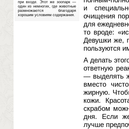
при входе. Этот же зоопарк —
один из немногих, где животные
и специальн
размножаются благодаря
очищения пор
хорошим условиям содержания.
для ежедневн
то вроде: «и
Девушки же, 
пользуются и
А делать этог
ответную реа
— выделять ж
вместо чист
жирную. Чтоб
кожи. Красот
скрабом можн
дня. Если ж
лучше предпоч