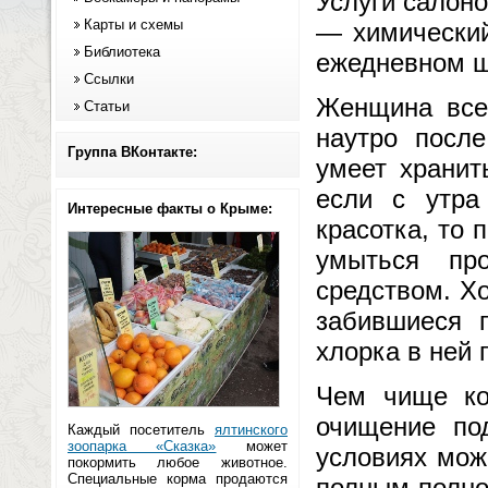
Услуги салон
Карты и схемы
— химический
Библиотека
ежедневном 
Ссылки
Женщина всег
Статьи
наутро после
Группа ВКонтакте:
умеет хранит
если с утра
Интересные факты о Крыме:
красотка, то 
умыться пр
средством. Х
забившиеся 
хлорка в ней 
Чем чище ко
очищение по
Каждый посетитель
ялтинского
зоопарка «Сказка»
может
условиях мож
покормить любое животное.
Специальные корма продаются
полным-полно