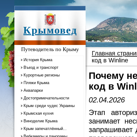
Крымовед
Путеводитель по Крыму
Главная страни
код в Winline
История Крыма
Въезд и транспорт
Почему не
Курортные регионы
Пляжи Крыма
код в Winl
Аквапарки
Достопримечательности
02.04.2026
Крым среди чудес Украины
Этап автори
Крымская кухня
занимает нес
Виноделие Крыма
запрашивает 
Крым запечатлённый...
Вебкамеры и панорамы