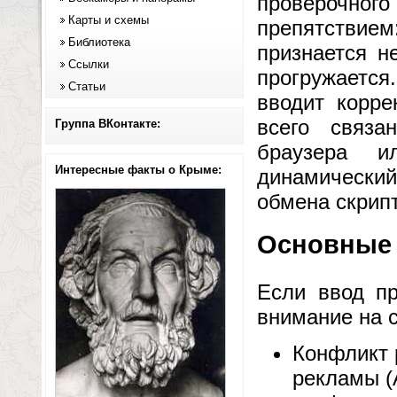
проверочног
Карты и схемы
препятствие
Библиотека
признается н
Ссылки
прогружается
Статьи
вводит корре
всего связа
Группа ВКонтакте:
браузера и
Интересные факты о Крыме:
динамический 
обмена скрип
Основные 
Если ввод пр
внимание на 
Конфликт 
рекламы (