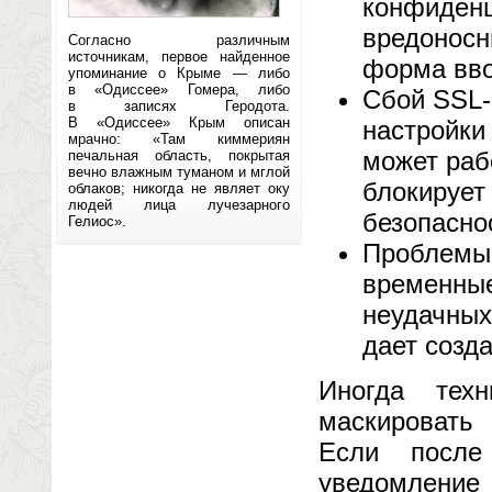
конфиденц
вредоносн
Согласно различным
источникам, первое найденное
форма вво
упоминание о Крыме — либо
в «Одиссее» Гомера, либо
Сбой SSL-
в записях Геродота.
В «Одиссее» Крым описан
настройки
мрачно: «Там киммериян
может раб
печальная область, покрытая
вечно влажным туманом и мглой
блокирует
облаков; никогда не являет оку
людей лица лучезарного
безопасно
Гелиос».
Проблемы 
временные
неудачных
дает созд
Иногда тех
маскировать
Если после
уведомление