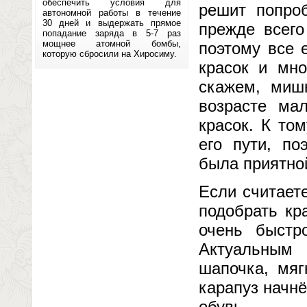
обеспечить условия для
решит попроб
автономной работы в течение
30 дней и выдержать прямое
прежде всего
попадание заряда в 5-7 раз
мощнее атомной бомбы,
поэтому все 
которую сбросили на Хиросиму.
красок и мн
скажем, мишк
возрасте ма
красок. К то
его пути, по
была приятно
Если считает
подобрать кр
очень быстр
Актуальным 
шапочка, мяг
карапуз начн
обувь.