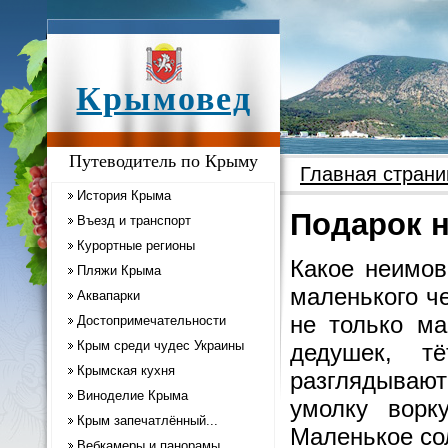
Крымовед
Путеводитель по Крыму
Главная страни
История Крыма
Подарок 
Въезд и транспорт
Курортные регионы
Какое неимов
Пляжи Крыма
маленького ч
Аквапарки
не только ма
Достопримечательности
Крым среди чудес Украины
дедушек, т
Крымская кухня
разглядывают
Виноделие Крыма
умолку ворк
Крым запечатлённый...
Маленькое со
Вебкамеры и панорамы