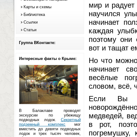
мир и радует
Карты и схемы
научился улы
Библиотека
начинает пол
Ссылки
каждая улыбк
Статьи
поэтому они 
Группа ВКонтакте:
вот и тащат 
Интересные факты о Крыме:
Но что можно
начинает св
весёлые пог
словом, всё, 
Если Вы р
новорождённо
В Балаклаве проводят
медведей, ве
экскурсии по убежищу
подводных лодок.
Секретный
в рот, поэт
подземный комплекс
мог
вместить до девяти подводных
погремушку, 
лодок и трех тысяч человек,