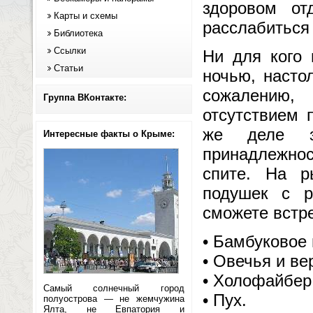
здоровом от
Карты и схемы
расслабиться 
Библиотека
Ссылки
Ни для кого 
Статьи
ночью, насто
сожалению,
Группа ВКонтакте:
отсутствием 
же деле з
Интересные факты о Крыме:
принадлежнос
спите. На р
подушек с р
сможете встре
• Бамбуковое 
• Овечья и в
• Холофайбер
Самый солнечный город
• Пух.
полуострова — не жемчужина
Ялта, не Евпатория и