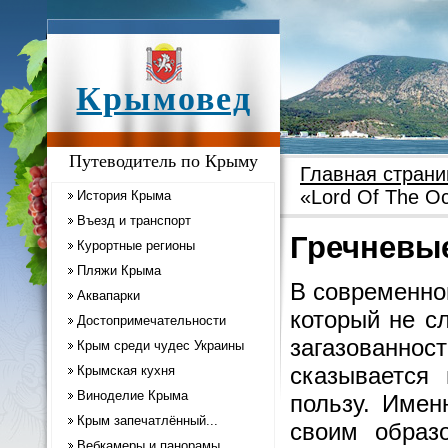
Крымовед
Путеводитель по Крыму
Главная страни
«Lord Of The O
История Крыма
Въезд и транспорт
Гречневые
Курортные регионы
Пляжи Крыма
В современно
Аквапарки
который не с
Достопримечательности
загазованн
Крым среди чудес Украины
сказывается
Крымская кухня
Виноделие Крыма
пользу. Имен
Крым запечатлённый...
своим образ
Вебкамеры и панорамы