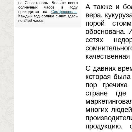
не Севастополь. Больше всего
А также и бо
солнечных часов в году
приходится на
Симферополь
.
вера, кукуруз
Каждый год солнце сияет здесь
по 2458 часов.
порой стоим
обоснована. 
сетях недо
сомнительног
качественная
С давних вре
которая была
пор гречиха
стране где
маркетингова
многих людей
производите
продукцию, 